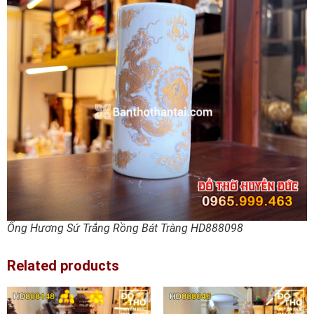
Ống Hương Sứ Trắng Rồng Bát Tràng HD888098
Related products