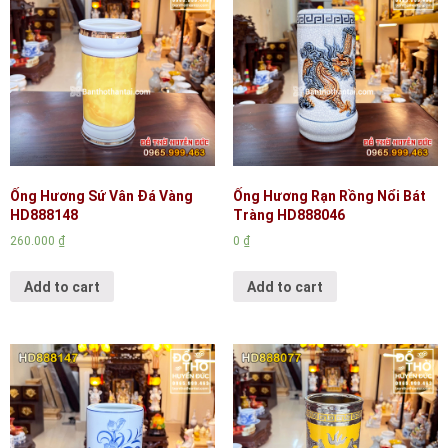
Ống Hương Sứ Vân Đá Vàng
Ống Hương Rạn Rồng Nổi Bát
HD888148
Tràng HD888046
260.000
₫
0
₫
Add to cart
Add to cart