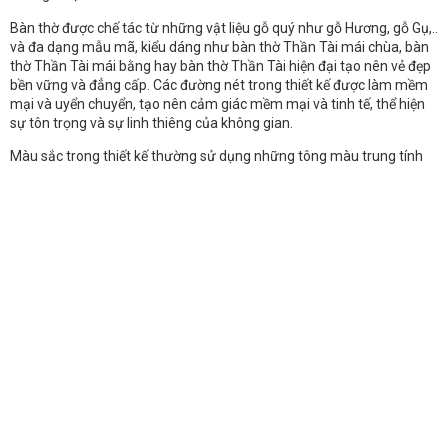
Bàn thờ được chế tác từ những vật liệu gỗ quý như gỗ Hương, gỗ Gụ,..
và đa dạng mẫu mã, kiểu dáng như bàn thờ Thần Tài mái chùa, bàn
thờ Thần Tài mái bằng hay bàn thờ Thần Tài hiện đại tạo nên vẻ đẹp
bền vững và đẳng cấp. Các đường nét trong thiết kế được làm mềm
mại và uyển chuyển, tạo nên cảm giác mềm mại và tinh tế, thể hiện
sự tôn trọng và sự linh thiêng của không gian.
Màu sắc trong thiết kế thường sử dụng những tông màu trung tính
hoặc màu vàng, màu nâu để tạo nên vẻ đẹp trang nghiêm và sang
trọng. Các họa tiết hoặc điêu khắc trên bàn thờ thường được thiết kế
một cách tinh tế, tôn lên vẻ đẹp và ý nghĩa tâm linh.
Tổng thể, bàn thờ Thần Tài cao cấp được thiết kế trang nghiêm, sang
trọng không chỉ là một không gian thể hiện lòng kính trọng và tâm
linh, mà còn là một tác phẩm nghệ thuật đẳng cấp, mang đến vẻ đẹp
tinh tế và sự tôn trọng đối với những giá trị tâm linh.