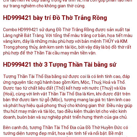
chỉ tạo nên vẻ đẹp sang trọng và tinh tế, mà còn góp phần tạo nên
sự trang nghiêm cho không gian thờ cúng.
HD999421 bày trí Đồ Thờ Trắng Rồng
Combo HD999421 sử dụng Đồ Thờ Trắng Rồng được sản xuất tại
Làng nghề Bát Tràng. Với tổng thể màu trắng cơ bản, họa tiết màu
vàng kim, đây là những màu phù hợp với bản mệnh THỦY và KIM.
Trong phong thủy, ánh kim sinh tài lộc, bởi vậy đây là bộ đồ thờ rất
phù hợp để thờ Thần Tài cầu may mắn tiền vận.
HD999421 thờ 3 Tượng Thần Tài bằng sứ
Tượng Thần Tài Thổ Địa bằng sứ được coi là có linh tính cao, đáp
ứng nguyên tắc ngũ hành bao gồm Kim, Mộc, Thuỷ, Hoả và Thổ.
Được tạo từ chất liệu đất (Thổ) kết hợp với nước (Thuỷ) và lửa
(Hoả), cùng với linh vật Thần Tài Thổ Địa là Kim, khi được đặt trên
bàn thờ được làm từ gỗ (Mộc), tượng mang lại giá trị tâm linh cao
và phát huy hiệu quả phong thuỷ cho không gian thờ. Điều này giúp
thu hút may mắn và tài lộc, tạo điều kiện thuận lợi cho việc kinh
doanh, buôn bán và sự nghiệp phát triển hưng thịnh của gia chủ.
Bên cạnh đó, tượng Thần Tài Thổ Địa của Đồ Thờ Huyền Đức có
tướng diện tượng đẹp mắt, hoa văn tinh tế và nổi bật. Bề mặt