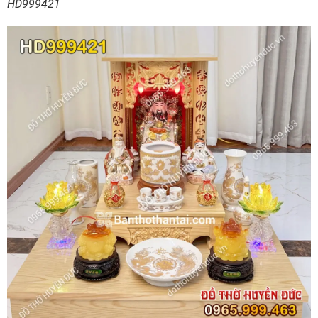
HD999421