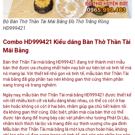
Bộ Bàn Thờ Thần Tài Mái Bằng Đồ Thờ Trắng Rồng
HD999421
Combo HD999421 Kiểu dáng Bàn Thờ Thần Tài
Mái Bằng
Bàn thờ Thần Tài mái bằng HD999421 đang trở thành một mẫu
bàn thờ được ưa chuộng nhất hiện nay bởi sự tiện lợi và tinh tế mà
nó mang lại. Với thiết kế nhỏ gọn và tinh tế, mẫu bàn thờ Thần Tài
mái bằng đã góp phần tạo nên không gian thờ cúng thêm phần
sang trọng và trang nghiêm.
Ngày nay, mẫu bàn thờ Thần Tài mái bằng HD999421 được thiết kế
với rất nhiều kích cỡ và kiểu dáng khác nhau, có thể có cột ở hai
bên hoặc không có cột ở hai bên, nhằm giúp gia chủ tiết kiệm tối
đa không gian thờ cúng. Đặc biệt, phần mái của bàn thờ có thể
được tận dụng để trưng bày các vật phẩm như tượng Phật Di Lặc,
nhằm kích thích tài lộc và mang đến sự thịnh vượng cho gia đình.
Mẫu bàn thờ Thần Tài mái bằng là một lựa chọn hoàn hảo, không