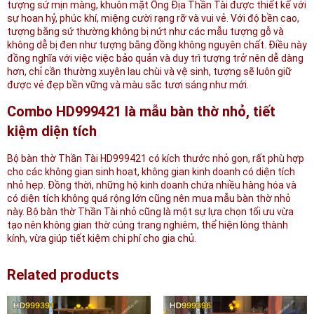
tượng sứ mịn màng, khuôn mặt Ông Địa Thần Tài được thiết kế với
sự hoan hỷ, phúc khí, miệng cười rạng rỡ và vui vẻ. Với độ bền cao,
tượng bằng sứ thường không bị nứt như các mẫu tượng gỗ và
không dễ bị đen như tượng bằng đồng không nguyên chất. Điều này
đồng nghĩa với việc việc bảo quản và duy trì tượng trở nên dễ dàng
hơn, chỉ cần thường xuyên lau chùi và vệ sinh, tượng sẽ luôn giữ
được vẻ đẹp bền vững và màu sắc tươi sáng như mới.
Combo HD999421 là mẫu bàn thờ nhỏ, tiết
kiệm diện tích
Bộ bàn thờ Thần Tài HD999421 có kích thước nhỏ gọn, rất phù hợp
cho các không gian sinh hoạt, không gian kinh doanh có diện tích
nhỏ hẹp. Đồng thời, những hộ kinh doanh chứa nhiều hàng hóa và
có diện tích không quá rộng lớn cũng nên mua mẫu bàn thờ nhỏ
này. Bộ bàn thờ Thần Tài nhỏ cũng là một sự lựa chọn tối ưu vừa
tạo nên không gian thờ cúng trang nghiêm, thể hiện lòng thành
kính, vừa giúp tiết kiệm chi phí cho gia chủ.
Related products