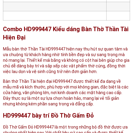
Combo HD999447 Kiểu dáng Bàn Thờ Thần Tài
Hiện Đại
Mẫu bàn thờ Thần Tài HD999447 hiện nay thu hút sự quan tâm và
ưa chuộng từ khách hàng nhờ tính bền đẹp và sự sang trọng mà
nó mang lại. Thiết kế mái bằng và không có cột hai bên giúp cho gia
chủ dễ dàng bày trí và sắp xếp các vật phẩm thờ cúng, đồng thời
việc lau dọn và vệ sinh cũng trở nên đơn giản hơn.
Bàn thờ Thần Tài hiện đại HD999447 được thiết kế đa dạng về
mẫu mã và kích thước, phù hợp với mọi không gian, đặc biệt là các
cửa hàng, văn phòng lớn, nơi kinh doanh các mặt hàng cao cấp.
Đây thực sự là một sự lựa chọn hoàn hảo, mang lại vẻ tối giản
nhưng không kém phần sang trọng và đẳng cấp.
HD999447 bày trí Đồ Thờ Gấm Đỏ
Đồ Thờ Gấm Đỏ HD999447 là một trong những bộ đồ thờ được ưa
chuộng nhất hiện nay. Với chất liệu sứ cao cấp và được thiết kế