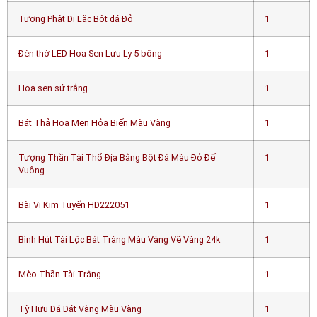
Tượng Phật Di Lặc Bột đá Đỏ
1
Đèn thờ LED Hoa Sen Lưu Ly 5 bông
1
Hoa sen sứ trắng
1
Bát Thả Hoa Men Hỏa Biến Màu Vàng
1
Tượng Thần Tài Thổ Địa Bằng Bột Đá Màu Đỏ Đế
1
Vuông
Bài Vị Kim Tuyến HD222051
1
Bình Hút Tài Lộc Bát Tràng Màu Vàng Vẽ Vàng 24k
1
Mèo Thần Tài Trắng
1
Tỳ Hưu Đá Dát Vàng Màu Vàng
1