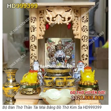
Bộ Bàn Thờ Thần Tài Mái Bằng Đồ Thờ Kim Sa HD999399