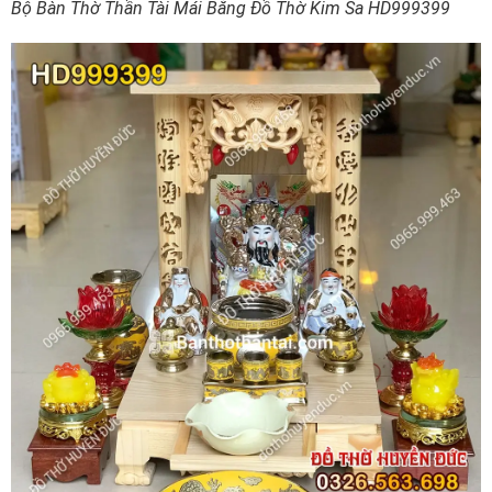
Bộ Bàn Thờ Thần Tài Mái Bằng Đồ Thờ Kim Sa HD999399