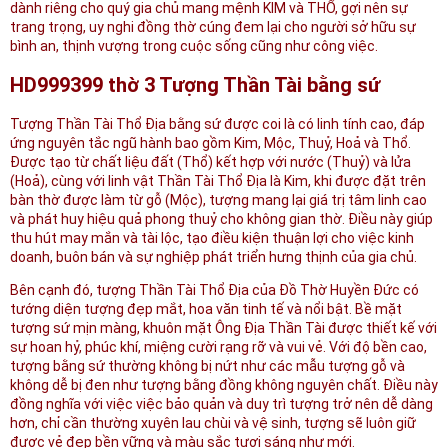
dành riêng cho quý gia chủ mang mệnh KIM và THỔ, gợi nên sự
trang trọng, uy nghi đồng thờ cúng đem lại cho người sở hữu sự
bình an, thịnh vượng trong cuộc sống cũng như công việc.
HD999399 thờ 3 Tượng Thần Tài bằng sứ
Tượng Thần Tài Thổ Địa bằng sứ được coi là có linh tính cao, đáp
ứng nguyên tắc ngũ hành bao gồm Kim, Mộc, Thuỷ, Hoả và Thổ.
Được tạo từ chất liệu đất (Thổ) kết hợp với nước (Thuỷ) và lửa
(Hoả), cùng với linh vật Thần Tài Thổ Địa là Kim, khi được đặt trên
bàn thờ được làm từ gỗ (Mộc), tượng mang lại giá trị tâm linh cao
và phát huy hiệu quả phong thuỷ cho không gian thờ. Điều này giúp
thu hút may mắn và tài lộc, tạo điều kiện thuận lợi cho việc kinh
doanh, buôn bán và sự nghiệp phát triển hưng thịnh của gia chủ.
Bên cạnh đó, tượng Thần Tài Thổ Địa của Đồ Thờ Huyền Đức có
tướng diện tượng đẹp mắt, hoa văn tinh tế và nổi bật. Bề mặt
tượng sứ mịn màng, khuôn mặt Ông Địa Thần Tài được thiết kế với
sự hoan hỷ, phúc khí, miệng cười rạng rỡ và vui vẻ. Với độ bền cao,
tượng bằng sứ thường không bị nứt như các mẫu tượng gỗ và
không dễ bị đen như tượng bằng đồng không nguyên chất. Điều này
đồng nghĩa với việc việc bảo quản và duy trì tượng trở nên dễ dàng
hơn, chỉ cần thường xuyên lau chùi và vệ sinh, tượng sẽ luôn giữ
được vẻ đẹp bền vững và màu sắc tươi sáng như mới.