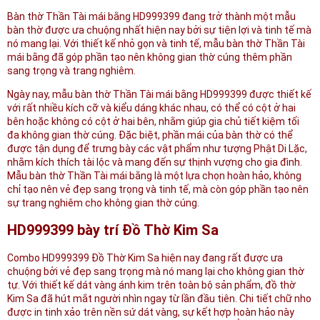
Bàn thờ Thần Tài mái bằng HD999399 đang trở thành một mẫu
bàn thờ được ưa chuộng nhất hiện nay bởi sự tiện lợi và tinh tế mà
nó mang lại. Với thiết kế nhỏ gọn và tinh tế, mẫu bàn thờ Thần Tài
mái bằng đã góp phần tạo nên không gian thờ cúng thêm phần
sang trọng và trang nghiêm.
Ngày nay, mẫu bàn thờ Thần Tài mái bằng HD999399 được thiết kế
với rất nhiều kích cỡ và kiểu dáng khác nhau, có thể có cột ở hai
bên hoặc không có cột ở hai bên, nhằm giúp gia chủ tiết kiệm tối
đa không gian thờ cúng. Đặc biệt, phần mái của bàn thờ có thể
được tận dụng để trưng bày các vật phẩm như tượng Phật Di Lặc,
nhằm kích thích tài lộc và mang đến sự thịnh vượng cho gia đình.
Mẫu bàn thờ Thần Tài mái bằng là một lựa chọn hoàn hảo, không
chỉ tạo nên vẻ đẹp sang trọng và tinh tế, mà còn góp phần tạo nên
sự trang nghiêm cho không gian thờ cúng.
HD999399 bày trí Đồ Thờ Kim Sa
Combo HD999399 Đồ Thờ Kim Sa hiện nay đang rất được ưa
chuộng bởi vẻ đẹp sang trọng mà nó mang lại cho không gian thờ
tự. Với thiết kế dát vàng ánh kim trên toàn bộ sản phẩm, đồ thờ
Kim Sa đã hút mắt người nhìn ngay từ lần đầu tiên. Chi tiết chữ nho
được in tinh xảo trên nền sứ dát vàng, sự kết hợp hoàn hảo này