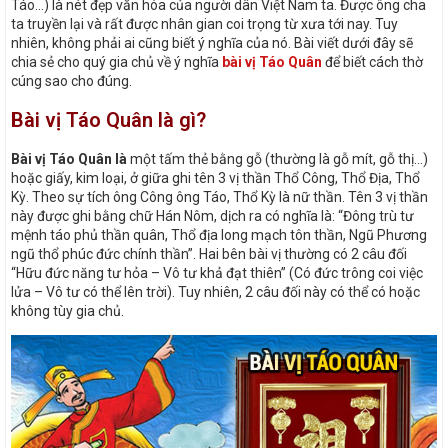
Táo…) là nét đẹp văn hóa của người dân Việt Nam ta. Được ông cha
ta truyền lại và rất được nhân gian coi trọng từ xưa tới nay. Tuy
nhiên, không phải ai cũng biết ý nghĩa của nó. Bài viết dưới đây sẽ
chia sẻ cho quý gia chủ về ý nghĩa
bài vị Táo Quân
để biết cách thờ
cúng sao cho đúng.
Bài vị Táo Quân là gì?
Bài vị Táo Quân là
một tấm thẻ bằng gỗ (thường là gỗ mít, gỗ thị…)
hoặc giấy, kim loại, ở giữa ghi tên 3 vị thần Thổ Công, Thổ Địa, Thổ
Kỳ. Theo sự tích ông Công ông Táo, Thổ Kỳ là nữ thần. Tên 3 vị thần
này được ghi bằng chữ Hán Nôm, dịch ra có nghĩa là: “Đông trù tư
mệnh táo phủ thần quân, Thổ địa long mạch tôn thần, Ngũ Phương
ngũ thổ phúc đức chính thần”. Hai bên bài vị thường có 2 câu đối
“Hữu đức năng tư hỏa – Vô tư khả đạt thiên” (Có đức trông coi việc
lửa – Vô tư có thể lên trời). Tuy nhiên, 2 câu đối này có thể có hoặc
không tùy gia chủ.