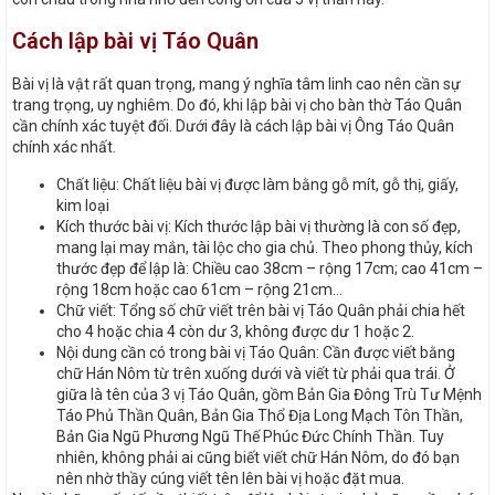
Cách lập bài vị Táo Quân
Bài vị là vật rất quan trọng, mang ý nghĩa tâm linh cao nên cần sự
trang trọng, uy nghiêm. Do đó, khi lập bài vị cho bàn thờ Táo Quân
cần chính xác tuyệt đối. Dưới đây là cách lập bài vị Ông Táo Quân
chính xác nhất.
Chất liệu: Chất liệu bài vị được làm bằng gỗ mít, gỗ thị, giấy,
kim loại
Kích thước bài vị: Kích thước lập bài vị thường là con số đẹp,
mang lại may mắn, tài lộc cho gia chủ. Theo phong thủy, kích
thước đẹp để lập là: Chiều cao 38cm – rộng 17cm; cao 41cm –
rộng 18cm hoặc cao 61cm – rộng 21cm…
Chữ viết: Tổng số chữ viết trên bài vị Táo Quân phải chia hết
cho 4 hoặc chia 4 còn dư 3, không được dư 1 hoặc 2.
Nội dung cần có trong bài vị Táo Quân: Cần được viết bằng
chữ Hán Nôm từ trên xuống dưới và viết từ phải qua trái. Ở
giữa là tên của 3 vị Táo Quân, gồm Bản Gia Đông Trù Tư Mệnh
Táo Phủ Thần Quân, Bản Gia Thổ Địa Long Mạch Tôn Thần,
Bản Gia Ngũ Phương Ngũ Thế Phúc Đức Chính Thần. Tuy
nhiên, không phải ai cũng biết viết chữ Hán Nôm, do đó bạn
nên nhờ thầy cúng viết tên lên bài vị hoặc đặt mua.