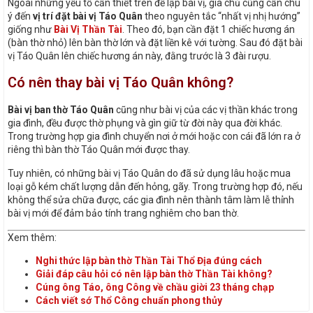
Ngoài những yếu tố cần thiết trên để lập bài vị, gia chủ cũng cần chú
ý đến
vị trí đặt bài vị Táo Quân
theo nguyên tắc “nhất vị nhị hướng”
giống như
Bài Vị Thần Tài
. Theo đó, bạn cần đặt 1 chiếc hương án
(bàn thờ nhỏ) lên bàn thờ lớn và đặt liền kê với tường. Sau đó đặt bài
vị Táo Quân lên chiếc hương án này, đằng trước là 3 đài rượu.
Có nên thay bài vị Táo Quân không?
Bài vị ban thờ Táo Quân
cũng như bài vị của các vị thần khác trong
gia đình, đều được thờ phụng và gìn giữ từ đời này qua đời khác.
Trong trường hợp gia đình chuyển nơi ở mới hoặc con cái đã lớn ra ở
riêng thì bàn thờ Táo Quân mới được thay.
Tuy nhiên, có những bài vị Táo Quân do đã sử dụng lâu hoặc mua
loại gỗ kém chất lượng dẫn đến hỏng, gãy. Trong trường hợp đó, nếu
không thể sửa chữa được, các gia đình nên thành tâm làm lễ thỉnh
bài vị mới để đảm bảo tính trang nghiêm cho ban thờ.
Xem thêm:
Nghi thức lập bàn thờ Thần Tài Thổ Địa đúng cách
Giải đáp câu hỏi có nên lập bàn thờ Thần Tài không?
Cúng ông Táo, ông Công về chầu giời 23 tháng chạp
Cách viết sớ Thổ Công chuẩn phong thủy