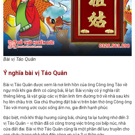
Bài vị Táo Quân
Ý nghĩa bài vị Táo Quân
Bài vị Táo Quân được xem là nơi linh hồn của ông Công ông Táo về
ngự mỗi khi gia đình có cũng bái, lễ lạt. Bài vị này có ý nghĩa rất
thiêng liêng, là vật giúp các vị thần linh tìm đường trở về nhà sau khi
họ lên chầu trời. Gia chủ thường đặt bài vị trên bàn thờ ông Công ông
Táo với mong ước cuộc sống ấm no, gia đình hạnh phúc.
Đặc biệt, mỗi khi thắp hương cúng bái, chúng ta lại tưởng nhớ đến 3
vị Táo Quân – vị thần đã có công trong việc trông coi bếp núc, nhà
cửa đất đai. Bài vị thờ Táo Quân cũng là một phần để lưu truyền cho
con cháu trong nhà nhớ đến công ơn của 3 vị thần này.