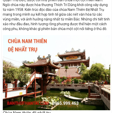
Quận Thủ Đức, được coi như phiên bản chùa một cột miền Nam.
Ngôi chùa này được hòa thượng Thích Trí Dũng khởi công xây dựng
từ năm 1958. Kiến trúc độc đáo của chùa Nam Thiên Đệ Nhất Trụ
mang trong mình sự kết hợp tinh tế giữa các nét văn hóa từ các
vùng miền, với ảnh hưởng nặng nhất từ miền Bắc. Những chi tiết tinh
xảo như đầu đao, hình tượng rồng phượng được thể hiện một cách
công phu, không khác gì phiên bản chùa một cột nổi tiếng ở thủ đô.
Chùa Nam thiên đệ nhất trụ