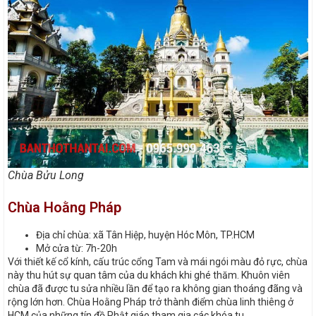
Chùa Bửu Long
Chùa Hoằng Pháp
Địa chỉ chùa: xã Tân Hiệp, huyện Hóc Môn, TP.HCM
Mở cửa từ: 7h-20h
Với thiết kế cổ kính, cấu trúc cổng Tam và mái ngói màu đỏ rực, chùa
này thu hút sự quan tâm của du khách khi ghé thăm. Khuôn viên
chùa đã được tu sửa nhiều lần để tạo ra không gian thoáng đãng và
rộng lớn hơn. Chùa Hoằng Pháp trở thành điểm chùa linh thiêng ở
HCM của những tín đồ Phật giáo tham gia các khóa tu.