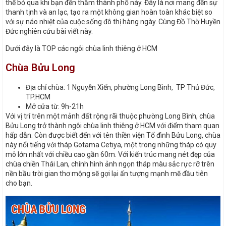
thể bỏ qua khi bạn đến thăm thành phố này. Đây là nơi mang đến sự
thanh tịnh và an lạc, tạo ra một không gian hoàn toàn khác biệt so
với sự náo nhiệt của cuộc sống đô thị hàng ngày. Cùng Đồ Thờ Huyền
Đức nghiên cứu bài viết này.
Dưới đây là TOP các ngôi chùa linh thiêng ở HCM
Chùa Bửu Long
Địa chỉ chùa: 1 Nguyễn Xiển, phường Long Bình, TP Thủ Đức,
TP.HCM
Mở cửa từ: 9h-21h
Với vị trí trên một mảnh đất rộng rãi thuộc phường Long Bình, chùa
Bửu Long trở thành ngôi chùa linh thiêng ở HCM với điểm tham quan
hấp dẫn. Còn được biết đến với tên thiền viện Tổ đình Bửu Long, chùa
này nổi tiếng với tháp Gotama Cetiya, một trong những tháp có quy
mô lớn nhất với chiều cao gần 60m. Với kiến trúc mang nét đẹp của
chùa chiền Thái Lan, chính hình ảnh ngọn tháp màu sắc rực rỡ trên
nền bầu trời gian thơ mộng sẽ gợi lại ấn tượng mạnh mẽ đầu tiên
cho bạn.