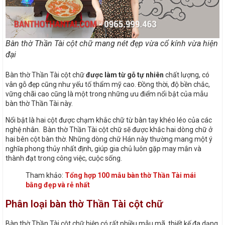
Bàn thờ Thần Tài cột chữ mang nét đẹp vừa cổ kính vừa hiện
đại
Bàn thờ Thần Tài cột chữ
được làm từ gỗ tự nhiên
chất lượng, có
vân gỗ đẹp cũng như yếu tố thẩm mỹ cao. Đồng thời, độ bền chắc,
vững chãi cao cũng là một trong những ưu điểm nổi bật của mẫu
bàn thờ Thần Tài này.
Nổi bật là hai cột được chạm khắc chữ từ bàn tay khéo léo của các
nghệ nhân. Bàn thờ Thần Tài cột chữ sẽ được khắc hai dòng chữ ở
hai bên cột bàn thờ. Những dòng chữ Hán này thường mang một ý
nghĩa phong thủy nhất định, giúp gia chủ luôn gặp may mắn và
thành đạt trong công việc, cuộc sống.
Tham khảo:
Tổng hợp 100 mẫu bàn thờ Thần Tài mái
bằng đẹp và rẻ nhất
Phân loại bàn thờ Thần Tài cột chữ
Bàn thờ Thần Tài cột chữ hiện có rất nhiều mẫu mã, thiết kế đa dạng