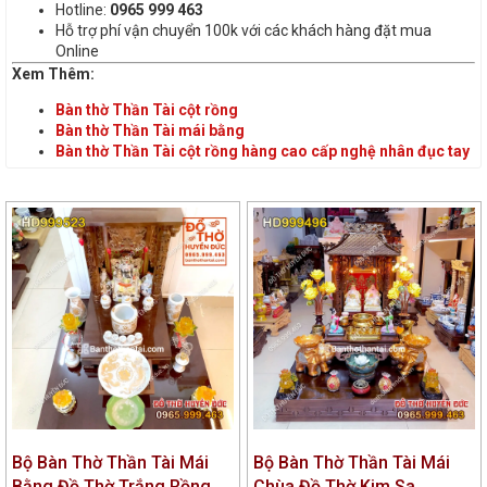
Hotline:
0965 999 463
Hỗ trợ phí vận chuyển 100k với các khách hàng đặt mua
Online
Xem Thêm:
Bàn thờ Thần Tài cột rồng
Bàn thờ Thần Tài mái bằng
Bàn thờ Thần Tài cột rồng hàng cao cấp nghệ nhân đục tay
Bộ Bàn Thờ Thần Tài Mái
Bộ Bàn Thờ Thần Tài Mái
Bằng Đồ Thờ Trắng Rồng
Chùa Đồ Thờ Kim Sa