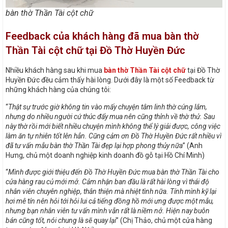
bàn thờ Thần Tài cột chữ
Feedback của khách hàng đã mua bàn thờ
Thần Tài cột chữ tại Đồ Thờ Huyền Đức
Nhiều khách hàng sau khi mua
bàn thờ Thần Tài cột chữ
tại Đồ Thờ
Huyền Đức đều cảm thấy hài lòng. Dưới đây là một số Feedback từ
những khách hàng của chúng tôi:
“
Thật sự trước giờ không tin vào mấy chuyện tâm linh thờ cúng lắm,
nhưng do nhiều người cứ thúc đẩy mua nên cũng thỉnh về thờ thử. Sau
này thờ rồi mới biết nhiều chuyện mình không thể lý giải được, công việc
làm ăn tự nhiên tốt lên hẳn. Cũng cảm ơn Đồ Thờ Huyền Đức rất nhiều vì
đã tư vấn mẫu bàn thờ Thần Tài đẹp lại hợp phong thủy nữa
” (Anh
Hưng, chủ một doanh nghiệp kinh doanh đồ gỗ tại Hồ Chí Minh)
“
Mình được giới thiệu đến Đồ Thờ Huyền Đức mua bàn thờ Thần Tài cho
cửa hàng rau củ mới mở. Cảm nhận ban đầu là rất hài lòng vì thái độ
nhân viên chuyên nghiệp, thân thiện mà nhiệt tình nữa. Tính mình kỹ lại
hơi mê tín nên hỏi tới hỏi lui cả tiếng đồng hồ mới ưng được một mẫu,
nhưng bạn nhân viên tư vấn mình vẫn rất là niềm nở. Hiện nay buôn
bán cũng tốt, nói chung là sẽ quay lại
” (Chị Thảo, chủ một cửa hàng