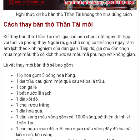
Nghi thức xin bỏ bàn thờ Thần Tài không thờ nữa đúng cách
Cách thay bàn thờ Thần Tài mới
Để thay bàn thờ Thần Tài mới, gia chủ nên chọn một ngày tốt hợp
với tuổi và phong thủy. Ngoài ra, gia chủ cũng có thể chọn ngày rằm
âm lịch theo kinh nghiệm của dân gian. Tiếp đó, gia chủ cần chọn
mua một mẫu thờ có kích thước và mẫu mã phù hợp với không gian.
Lễ vật thay mới bàn thờ sẽ bao gồm:
1 lọ hoa gồm 5 bông hoa hồng.
1 đĩa trầu cau gồm: một quả cau và ba lá trầu.
1 con gà lễ.
1 bát nước lã sạch.
1 đĩa xôi đỗ.
1 chai rượu trắng.
1 đĩa hoa quả.
1 cầu vàng màu vàng gồm có: 1000 vàng, sớ thiên di linh vị
Thần Tài.
1 con ngựa màu đỏ, một con ngựa màu vàng đầy đủ hia hài
kiếm mũ, tiền vàng.