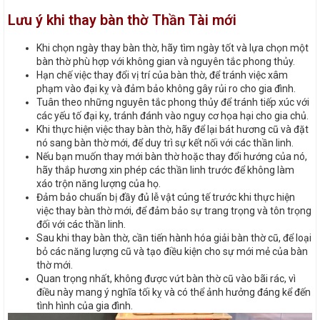
Lưu ý khi thay bàn thờ Thần Tài mới
Khi chọn ngày thay bàn thờ, hãy tìm ngày tốt và lựa chọn một
bàn thờ phù hợp với không gian và nguyên tắc phong thủy.
Hạn chế việc thay đổi vị trí của bàn thờ, để tránh việc xâm
phạm vào đại kỵ và đảm bảo không gây rủi ro cho gia đình.
Tuân theo những nguyên tắc phong thủy để tránh tiếp xúc với
các yếu tố đại kỵ, tránh đánh vào nguy cơ họa hại cho gia chủ.
Khi thực hiện việc thay bàn thờ, hãy để lại bát hương cũ và đặt
nó sang bàn thờ mới, để duy trì sự kết nối với các thần linh.
Nếu bạn muốn thay mới bàn thờ hoặc thay đổi hướng của nó,
hãy thắp hương xin phép các thần linh trước để không làm
xáo trộn năng lượng của họ.
Đảm bảo chuẩn bị đầy đủ lễ vật cúng tế trước khi thực hiện
việc thay bàn thờ mới, để đảm bảo sự trang trọng và tôn trọng
đối với các thần linh.
Sau khi thay bàn thờ, cần tiến hành hóa giải bàn thờ cũ, để loại
bỏ các năng lượng cũ và tạo điều kiện cho sự mới mẻ của bàn
thờ mới.
Quan trọng nhất, không được vứt bàn thờ cũ vào bãi rác, vì
điều này mang ý nghĩa tối kỵ và có thể ảnh hưởng đáng kể đến
tình hình của gia đình.