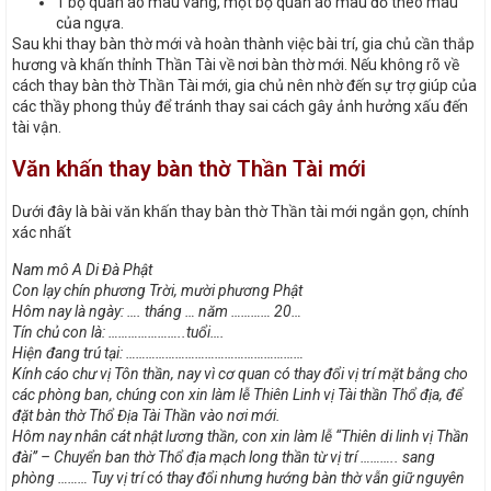
1 bộ quần áo màu vàng, một bộ quần áo màu đỏ theo màu
của ngựa.
Sau khi thay bàn thờ mới và hoàn thành việc bài trí, gia chủ cần thắp
hương và khấn thỉnh Thần Tài về nơi bàn thờ mới. Nếu không rõ về
cách thay bàn thờ Thần Tài mới, gia chủ nên nhờ đến sự trợ giúp của
các thầy phong thủy để tránh thay sai cách gây ảnh hưởng xấu đến
tài vận.
Văn khấn thay bàn thờ Thần Tài mới
Dưới đây là bài văn khấn thay bàn thờ Thần tài mới ngắn gọn, chính
xác nhất
Nam mô A Di Đà Phật
Con lạy chín phương Trời, mười phương Phật
Hôm nay là ngày: …. tháng … năm ………… 20…
Tín chủ con là: …………………..tuổi….
Hiện đang trú tại: ………………………………………………
Kính cáo chư vị Tôn thần, nay vì cơ quan có thay đổi vị trí mặt bằng cho
các phòng ban, chúng con xin làm lễ Thiên Linh vị Tài thần Thổ địa, để
đặt bàn thờ Thổ Địa Tài Thần vào nơi mới.
Hôm nay nhân cát nhật lương thần, con xin làm lễ “Thiên di linh vị Thần
đài” – Chuyển ban thờ Thổ địa mạch long thần từ vị trí ……….. sang
phòng ……… Tuy vị trí có thay đổi nhưng hướng bàn thờ vẫn giữ nguyên