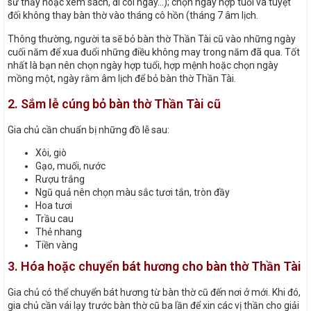
sư thầy hoặc xem sách, đi coi ngày…); chọn ngày hợp tuổi và tuyệt
đối không thay bàn thờ vào tháng cô hồn (tháng 7 âm lịch.
Thông thường, người ta sẽ bỏ bàn thờ Thần Tài cũ vào những ngày
cuối năm để xua đuổi những điều không may trong năm đã qua. Tốt
nhất là bạn nên chọn ngày hợp tuổi, hợp mệnh hoặc chọn ngày
mồng một, ngày rằm âm lịch để bỏ bàn thờ Thần Tài.
2. Sắm lễ cúng bỏ bàn thờ Thần Tài cũ
Gia chủ cần chuẩn bị những đồ lễ sau:
Xôi, giò
Gạo, muối, nước
Rượu trắng
Ngũ quả nên chọn màu sắc tươi tắn, tròn đầy
Hoa tươi
Trầu cau
Thẻ nhang
Tiền vàng
3. Hóa hoặc chuyển bát hương cho bàn thờ Thần Tài
Gia chủ có thể chuyển bát hương từ bàn thờ cũ đến nơi ở mới. Khi đó,
gia chủ cần vái lạy trước bàn thờ cũ ba lần để xin các vị thần cho giải