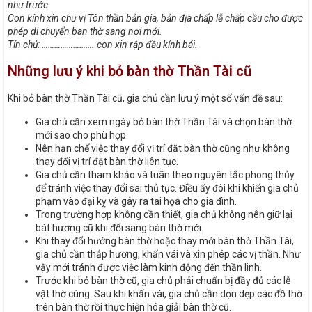
như trước.
Con kính xin chư vị Tôn thần bản gia, bản địa chấp lễ chấp cầu cho được
phép di chuyển ban thờ sang nơi mới.
Tín chủ: ……………………. con xin rập đầu kính bái.
Những lưu ý khi bỏ bàn thờ Thần Tài cũ
Khi bỏ bàn thờ Thần Tài cũ, gia chủ cần lưu ý một số vấn đề sau:
Gia chủ cần xem ngày bỏ bàn thờ Thần Tài và chọn bàn thờ
mới sao cho phù hợp.
Nên hạn chế việc thay đổi vị trí đặt bàn thờ cũng như không
thay đổi vị trí đặt bàn thờ liên tục.
Gia chủ cần tham khảo và tuân theo nguyên tắc phong thủy
để tránh việc thay đổi sai thủ tục. Điều ấy đôi khi khiến gia chủ
phạm vào đại kỵ và gây ra tai họa cho gia đình.
Trong trường hợp không cần thiết, gia chủ không nên giữ lại
bát hương cũ khi đổi sang bàn thờ mới.
Khi thay đổi hướng bàn thờ hoặc thay mới bàn thờ Thần Tài,
gia chủ cần thắp hương, khấn vái và xin phép các vị thần. Như
vậy mới tránh được việc làm kinh động đến thần linh.
Trước khi bỏ bàn thờ cũ, gia chủ phải chuẩn bị đầy đủ các lễ
vật thờ cúng. Sau khi khấn vái, gia chủ cần dọn dẹp các đồ thờ
trên bàn thờ rồi thực hiện hóa giải bàn thờ cũ.