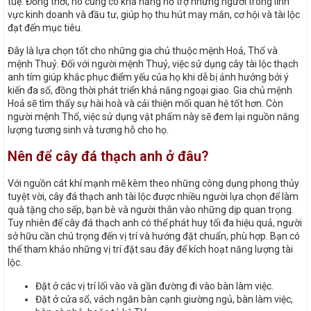
tuệ. Đồng thời, nó cũng có khả năng hỗ trợ những người trong lĩnh
vực kinh doanh và đầu tư, giúp họ thu hút may mắn, cơ hội và tài lộc
đạt đến mục tiêu.
Đây là lựa chọn tốt cho những gia chủ thuộc mệnh Hoả, Thổ và
mệnh Thuỷ. Đối với người mệnh Thuỷ, việc sử dụng cây tài lộc thạch
anh tím giúp khắc phục điểm yếu của họ khi dễ bị ảnh hưởng bởi ý
kiến đa số, đồng thời phát triển khả năng ngoại giao. Gia chủ mệnh
Hoả sẽ tìm thấy sự hài hoà và cải thiện mối quan hệ tốt hơn. Còn
người mệnh Thổ, việc sử dụng vật phẩm này sẽ đem lại nguồn năng
lượng tương sinh và tương hỗ cho họ.
Nên để cây đá thạch anh ở đâu?
Với nguồn cát khí mạnh mẽ kèm theo những công dụng phong thủy
tuyệt vời, cây đá thạch anh tài lộc được nhiều người lựa chọn để làm
quà tặng cho sếp, bạn bè và người thân vào những dịp quan trọng.
Tuy nhiên để cây đá thạch anh có thể phát huy tối đa hiệu quả, người
sở hữu cần chú trọng đến vị trí và hướng đặt chuẩn, phù hợp. Bạn có
thể tham khảo những vị trí đặt sau đây để kích hoạt năng lượng tài
lộc.
Đặt ở các vị trí lối vào và gần đường đi vào bàn làm việc.
Đặt ở cửa sổ, vách ngăn bàn cạnh giường ngủ, bàn làm việc,