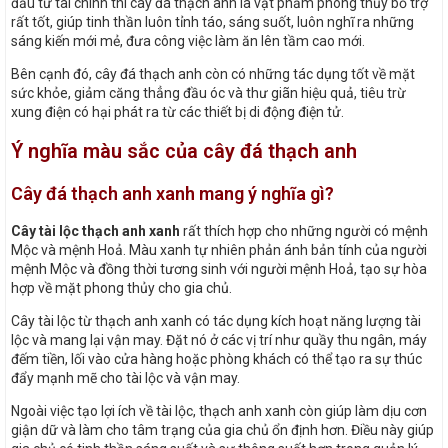
đầu tư tài chính thì cây đá thạch anh là vật phẩm phong thủy bổ trợ
rất tốt, giúp tinh thần luôn tỉnh táo, sáng suốt, luôn nghĩ ra những
sáng kiến mới mẻ, đưa công việc làm ăn lên tầm cao mới.
Bên cạnh đó, cây đá thạch anh còn có những tác dụng tốt về mặt
sức khỏe, giảm căng thẳng đầu óc và thư giãn hiệu quả, tiêu trừ
xung điện có hại phát ra từ các thiết bị di động điện tử.
Ý nghĩa màu sắc của cây đá thạch anh
Cây đá thạch anh xanh mang ý nghĩa gì?
Cây tài lộc thạch anh xanh
rất thích hợp cho những người có mệnh
Mộc và mệnh Hoả. Màu xanh tự nhiên phản ánh bản tính của người
mệnh Mộc và đồng thời tương sinh với người mệnh Hoả, tạo sự hòa
hợp về mặt phong thủy cho gia chủ.
Cây tài lộc từ thạch anh xanh có tác dụng kích hoạt năng lượng tài
lộc và mang lại vận may. Đặt nó ở các vị trí như quầy thu ngân, máy
đếm tiền, lối vào cửa hàng hoặc phòng khách có thể tạo ra sự thúc
đẩy mạnh mẽ cho tài lộc và vận may.
Ngoài việc tạo lợi ích về tài lộc, thạch anh xanh còn giúp làm dịu cơn
giận dữ và làm cho tâm trạng của gia chủ ổn định hơn. Điều này giúp