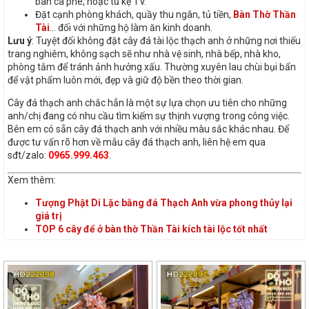
bàn cà phê, hoặc tủ kệ TV.
Đặt cạnh phòng khách, quầy thu ngân, tủ tiền,
Bàn Thờ Thần
Tài
… đối với những hộ làm ăn kinh doanh.
Lưu ý
: Tuyệt đối không đặt cây đá tài lộc thạch anh ở những nơi thiếu
trang nghiêm, không sạch sẽ như nhà vệ sinh, nhà bếp, nhà kho,
phòng tắm để tránh ảnh hưởng xấu. Thường xuyên lau chùi bụi bẩn
để vật phẩm luôn mới, đẹp và giữ độ bền theo thời gian.
Cây đá thạch anh chắc hẳn là một sự lựa chọn ưu tiên cho những
anh/chị đang có nhu cầu tìm kiếm sự thịnh vượng trong công việc.
Bên em có sẵn cây đá thạch anh với nhiều màu sắc khác nhau. Để
được tư vấn rõ hơn về mẫu cây đá thạch anh, liên hệ em qua
sđt/zalo:
0965.999.463
.
Xem thêm:
Tượng Phật Di Lặc bằng đá Thạch Anh vừa phong thủy lại
giá trị
TOP 6 cây để ở bàn thờ Thần Tài kích tài lộc tốt nhất