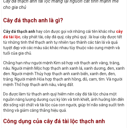
Cây đá thạch anh tài lộc mang lại nguồn cát tinh mạnh mẽ
cho gia chủ
Cây đá thạch anh là gì?
Cây đá thạch anh
hay còn được gọi với những cái tên khác như
cây
đá tài lộc
, cây phát tài, cây đá quý, cây phú quý…là loại cây được tết
từ những tinh thể thạch anh tự nhiên tạo thành các tán lá và quả
tuyệt đẹp với các màu sắc khác nhau tùy thuộc vào cung mệnh và
tuổi của gia chủ.
Chẳng hạn như người mệnh Kim sẽ hợp với thạch anh vàng, trắng,
nâu. Người mệnh Mộc hợp thạch anh xanh lá, xanh dương, đen, xanh
đen. Người mệnh Thủy hợp thạch anh xanh biển, xanh đen, đen,
trắng. Người mệnh Hỏa hợp thạch anh hồng, đỏ, cam, tím. Và người
mệnh Thổ hợp thạch anh nâu, vàng đất.
Do được làm từ thạch anh quý hiếm nên cây đá tài lộc chứa một
nguồn năng lượng dương cực kỳ lớn và tinh khiết, ảnh hưởng lớn đến
đời sống vật chất và tài lộc của con người, giúp trí não sáng suốt tinh
thông và giảm căng thẳng hiệu quả.
Công dụng của cây đá tài lộc thạch anh