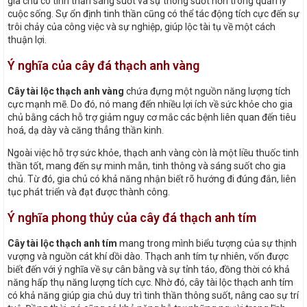
gia chủ có tinh thần sáng suốt và sự thông suốt hơn trong quản lý
cuộc sống. Sự ổn định tinh thần cũng có thể tác động tích cực đến sự
trôi chảy của công việc và sự nghiệp, giúp lộc tài tụ về một cách
thuận lợi.
Ý nghĩa của cây đá thạch anh vàng
Cây tài lộc thạch anh vàng
chứa đựng một nguồn năng lượng tích
cực mạnh mẽ. Do đó, nó mang đến nhiều lợi ích về sức khỏe cho gia
chủ bằng cách hỗ trợ giảm nguy cơ mắc các bệnh liên quan đến tiêu
hoá, dạ dày và căng thẳng thần kinh.
Ngoài việc hỗ trợ sức khỏe, thạch anh vàng còn là một liều thuốc tinh
thần tốt, mang đến sự minh mẫn, tinh thông và sáng suốt cho gia
chủ. Từ đó, gia chủ có khả năng nhận biết rõ hướng đi đúng đắn, liên
tục phát triển và đạt được thành công.
Ý nghĩa phong thủy của cây đá thạch anh tím
Cây tài lộc thạch anh tím
mang trong mình biểu tượng của sự thịnh
vượng và nguồn cát khí dồi dào. Thạch anh tím tự nhiên, vốn được
biết đến với ý nghĩa về sự cân bằng và sự tỉnh táo, đồng thời có khả
năng hấp thụ năng lượng tích cực. Nhờ đó, cây tài lộc thạch anh tím
có khả năng giúp gia chủ duy trì tinh thần thông suốt, nâng cao sự trí