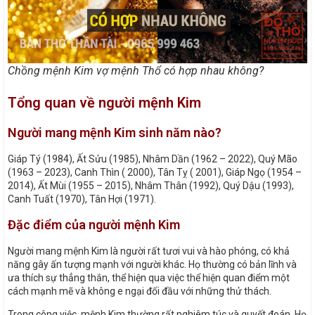
Chồng mệnh Kim vợ mệnh Thổ có hợp nhau không?
Tổng quan về người mệnh Kim
Người mang mệnh Kim sinh năm nào?
Giáp Tý (1984), Ất Sửu (1985), Nhâm Dần (1962 – 2022), Quý Mão
(1963 – 2023), Canh Thìn ( 2000), Tân Tỵ ( 2001), Giáp Ngọ (1954 –
2014), Ất Mùi (1955 – 2015), Nhâm Thân (1992), Quý Dậu (1993),
Canh Tuất (1970), Tân Hợi (1971).
Đặc điểm của người mệnh Kim
Người mang mệnh Kim là người rất tươi vui và hào phóng, có khả
năng gây ấn tượng mạnh với người khác. Họ thường có bản lĩnh và
ưa thích sự thẳng thắn, thể hiện qua việc thể hiện quan điểm một
cách mạnh mẽ và không e ngại đối đầu với những thử thách.
Trong công việc, mệnh Kim thường rất nghiêm túc và quyết đoán. Họ