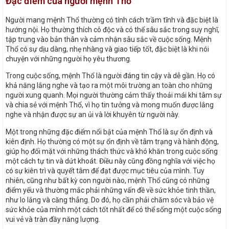
Đặc điểm của người mệnh Thổ
Người mang mệnh Thổ thường có tính cách trầm tĩnh và đặc biệt là
hướng nội. Họ thường thích cô độc và có thể sâu sắc trong suy nghĩ,
tập trung vào bản thân và cảm nhận sâu sắc về cuộc sống. Mệnh
Thổ có sự dịu dàng, nhẹ nhàng và giao tiếp tốt, đặc biệt là khi nói
chuyện với những người họ yêu thương.
Trong cuộc sống, mệnh Thổ là người đáng tin cậy và dễ gần. Họ có
khả năng lắng nghe và tạo ra một môi trường an toàn cho những
người xung quanh. Mọi người thường cảm thấy thoải mái khi tâm sự
và chia sẻ với mệnh Thổ, vì họ tin tưởng và mong muốn được lắng
nghe và nhận được sự an ủi và lời khuyên từ người này.
Một trong những đặc điểm nổi bật của mệnh Thổ là sự ổn định và
kiên định. Họ thường có một sự ổn định về tâm trạng và hành động,
giúp họ đối mặt với những thách thức và khó khăn trong cuộc sống
một cách tự tin và dứt khoát. Điều này cũng đồng nghĩa với việc họ
có sự kiên trì và quyết tâm để đạt được mục tiêu của mình. Tuy
nhiên, cũng như bất kỳ con người nào, mệnh Thổ cũng có những
điểm yếu và thường mắc phải những vấn đề về sức khỏe tinh thần,
như lo lắng và căng thẳng. Do đó, họ cần phải chăm sóc và bảo vệ
sức khỏe của mình một cách tốt nhất để có thể sống một cuộc sống
vui vẻ và tràn đầy năng lượng.