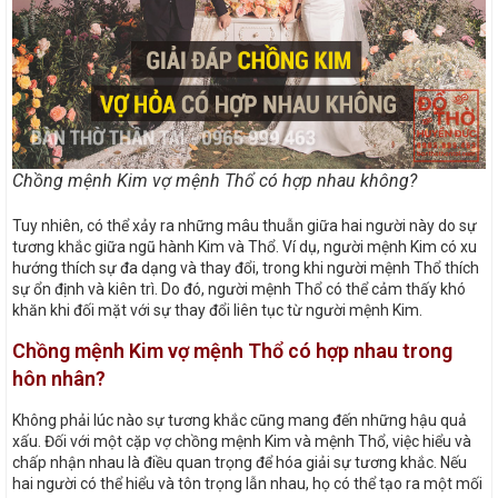
Chồng mệnh Kim vợ mệnh Thổ có hợp nhau không?
Tuy nhiên, có thể xảy ra những mâu thuẫn giữa hai người này do sự
tương khắc giữa ngũ hành Kim và Thổ. Ví dụ, người mệnh Kim có xu
hướng thích sự đa dạng và thay đổi, trong khi người mệnh Thổ thích
sự ổn định và kiên trì. Do đó, người mệnh Thổ có thể cảm thấy khó
khăn khi đối mặt với sự thay đổi liên tục từ người mệnh Kim.
Chồng mệnh Kim vợ mệnh Thổ có hợp nhau trong
hôn nhân?
Không phải lúc nào sự tương khắc cũng mang đến những hậu quả
xấu. Đối với một cặp vợ chồng mệnh Kim và mệnh Thổ, việc hiểu và
chấp nhận nhau là điều quan trọng để hóa giải sự tương khắc. Nếu
hai người có thể hiểu và tôn trọng lẫn nhau, họ có thể tạo ra một mối