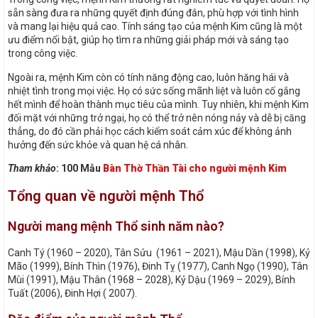
sẵn sàng đưa ra những quyết định đúng đắn, phù hợp với tình hình
và mang lại hiệu quả cao. Tính sáng tạo của mệnh Kim cũng là một
ưu điểm nổi bật, giúp họ tìm ra những giải pháp mới và sáng tạo
trong công việc.
Ngoài ra, mệnh Kim còn có tính năng động cao, luôn hăng hái và
nhiệt tình trong mọi việc. Họ có sức sống mãnh liệt và luôn cố gắng
hết mình để hoàn thành mục tiêu của mình. Tuy nhiên, khi mệnh Kim
đối mặt với những trở ngại, họ có thể trở nên nóng nảy và dễ bị căng
thẳng, do đó cần phải học cách kiểm soát cảm xúc để không ảnh
hưởng đến sức khỏe và quan hệ cá nhân.
Tham khảo
:
100 Mẫu
Bàn Thờ Thần Tài cho người mệnh Kim
Tổng quan về người mệnh Thổ
Người mang mệnh Thổ sinh năm nào?
Canh Tý (1960 – 2020), Tân Sửu (1961 – 2021), Mậu Dần (1998), Kỷ
Mão (1999), Bính Thìn (1976), Đinh Tỵ (1977), Canh Ngọ (1990), Tân
Mùi (1991), Mậu Thân (1968 – 2028), Kỷ Dậu (1969 – 2029), Bính
Tuất (2006), Đinh Hợi ( 2007).