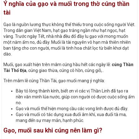
Ý nghĩa của gạo và muối trong thờ cúng thần
tài
Gạo là nguồn lương thực không thể thiếu trong cuộc sống người Việt.
Trong dân gian Việt Nam, hạt gạo trắng ngần như hạt ngọc, hạt
vàng. Trước ngày Tết, nhà nhà đều đổ đầy lu gạo với mong muốn
một năm ấm no, đủ đầy. Muối là tài nguyên vô hạn mà thiên nhiên
ban tặng cho con người, muối là tinh hoa chắt lọc từ biển khơi dạt
dào.
Muối, gạo xuất hiện trên mâm cúng hầu hết các ngày lễ:
cúng Thần
Tài Thổ Địa
, cúng giao thừa, cúng cô hồn, cúng giỗ,..
Trên mâm lễ cúng Thần Tài, gạo muối mang ý nghĩa:
Bày tỏ lòng thành kính, biết ơn vì các vị Thần Linh đã tạo ra
nền văn minh lúa nước, giúp con người có được cuộc sống ấm
no.
Gạo và muối thể hiện mong cầu các vong linh được đủ đầy.
Gạo và muối có tác dụng xua đuổi âm khí, xua đuổi tà ma,
mang đến sự may mắn, hạnh phúc.
Gạo, muối sau khi cúng nên làm gì?