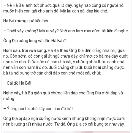
– Nè Hà Bá, anh tốt phước quá! Ở đây, ngày nào cũng có người nói
muốn hiến con gái cho anh đó. Mà lại con gái đẹp kia chớ.
Hà Bá mừng quá liền hỏi:
– Thiệt vậy không? Mà ai vậy? Nhờ anh làm mai dùm tôi liền đi nghe.
Ông Địa bằng lòng và dẫn Hà Bá đi.
Hôm sau, trời vừa sáng, Hà Bá theo Ông Địa đến cổng nhà mụ góa
nọ. Còn sớm, cô con gái út ngủ chưa dậy, chỉ mới có bà mẹ dậy quét
dọn sân nhà. Giữa sân có con chó cái, ý chừng phải thức canh nhà
nên vẫn còn nằm lì ở đó, đuổi chẳng chịu đi. Đuổi hoài chẳng được,
bà ta nổi xung trở cán chổi đập con chó một cái, chửi:
– Cái đồ Hà Bá!
Nghe vậy, Hà Bá giận quá chừng liền đạp cho Ông Địa một đạp và
mắng:
– Ý ông nói tôi phải lấy con chó đó hả?
Ông Địa bị đạp ngã xuống nước kênh nhưng không nhịn được cười
nên bị uống rất nhiều nước. Từ đó, Ông Địa có cái bụng to như vậy.