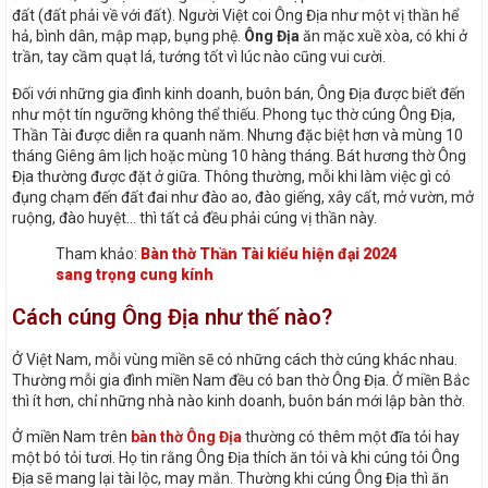
đất (đất phải về với đất). Người Việt coi Ông Địa như một vị thần hể
hả, bình dân, mập mạp, bụng phệ.
Ông Địa
ăn mặc xuề xòa, có khi ở
trần, tay cầm quạt lá, tướng tốt vì lúc nào cũng vui cười.
Đối với những gia đình kinh doanh, buôn bán, Ông Địa được biết đến
như một tín ngưỡng không thể thiếu. Phong tục thờ cúng Ông Địa,
Thần Tài được diễn ra quanh năm. Nhưng đặc biệt hơn và mùng 10
tháng Giêng âm lịch hoặc mùng 10 hàng tháng. Bát hương thờ Ông
Địa thường được đặt ở giữa. Thông thường, mỗi khi làm việc gì có
đụng chạm đến đất đai như đào ao, đào giếng, xây cất, mở vườn, mở
ruộng, đào huyệt… thì tất cả đều phải cúng vị thần này.
Tham khảo:
Bàn thờ Thần Tài kiểu hiện đại 2024
sang trọng cung kính
Cách cúng Ông Địa như thế nào?
Ở Việt Nam, mỗi vùng miền sẽ có những cách thờ cúng khác nhau.
Thường mỗi gia đình miền Nam đều có ban thờ Ông Địa. Ở miền Bắc
thì ít hơn, chỉ những nhà nào kinh doanh, buôn bán mới lập bàn thờ.
Ở miền Nam trên
bàn thờ Ông Địa
thường có thêm một đĩa tỏi hay
một bó tỏi tươi. Họ tin rằng Ông Địa thích ăn tỏi và khi cúng tỏi Ông
Địa sẽ mang lại tài lộc, may mắn. Thường khi cúng Ông Địa thì ăn