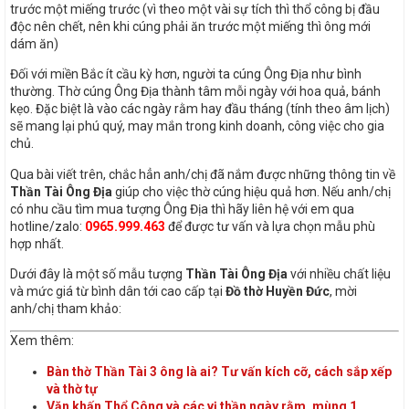
trước một miếng trước (vì theo một vài sự tích thì thổ công bị đầu
độc nên chết, nên khi cúng phải ăn trước một miếng thì ông mới
dám ăn)
Đối với miền Bắc ít cầu kỳ hơn, người ta cúng Ông Địa như bình
thường. Thờ cúng Ông Địa thành tâm mỗi ngày với hoa quả, bánh
kẹo. Đặc biệt là vào các ngày rằm hay đầu tháng (tính theo âm lịch)
sẽ mang lại phú quý, may mắn trong kinh doanh, công việc cho gia
chủ.
Qua bài viết trên, chắc hẳn anh/chị đã nắm được những thông tin về
Thần Tài Ông Địa
giúp cho việc thờ cúng hiệu quả hơn. Nếu anh/chị
có nhu cầu tìm mua tượng Ông Địa thì hãy liên hệ với em qua
hotline/zalo:
0965.999.463
để được tư vấn và lựa chọn mẫu phù
hợp nhất.
Dưới đây là một số mẫu tượng
Thần Tài Ông Địa
với nhiều chất liệu
và mức giá từ bình dân tới cao cấp tại
Đồ thờ Huyền Đức
, mời
anh/chị tham khảo:
Xem thêm:
Bàn thờ Thần Tài 3 ông là ai? Tư vấn kích cỡ, cách sắp xếp
và thờ tự
Văn khấn Thổ Công và các vị thần ngày rằm, mùng 1