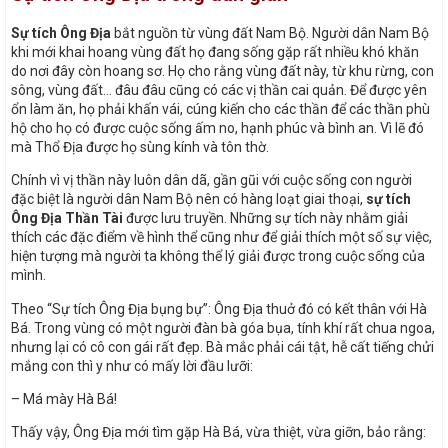
Sự tích Ông Địa
bắt nguồn từ vùng đất Nam Bộ. Người dân Nam Bộ
khi mới khai hoang vùng đất họ đang sống gặp rất nhiều khó khăn
do nơi đây còn hoang sơ. Họ cho rằng vùng đất này, từ khu rừng, con
sông, vùng đất… đâu đâu cũng có các vị thần cai quản. Để được yên
ổn làm ăn, họ phải khấn vái, cúng kiến cho các thần để các thần phù
hộ cho họ có được cuộc sống ấm no, hạnh phúc và bình an. Vì lẽ đó
mà Thổ Địa được họ sùng kính và tôn thờ.
Chính vì vị thần này luôn dân dã, gần gũi với cuộc sống con người
đặc biệt là người dân Nam Bộ nên có hàng loạt giai thoại,
sự tích
Ông Địa Thần Tài
được lưu truyền. Những sự tích này nhằm giải
thích các đặc điểm về hình thể cũng như để giải thích một số sự việc,
hiện tượng mà người ta không thể lý giải được trong cuộc sống của
mình.
Theo “Sự tích Ông Địa bụng bự”: Ông Địa thuở đó có kết thân với Hà
Bá. Trong vùng có một người đàn bà góa bụa, tính khí rất chua ngoa,
nhưng lại có cô con gái rất đẹp. Bà mắc phải cái tật, hễ cất tiếng chửi
mắng con thì y như có mấy lời đầu lưỡi:
– Má mày Hà Bá!
Thấy vậy, Ông Địa mới tìm gặp Hà Bá, vừa thiệt, vừa giỡn, bảo rằng: