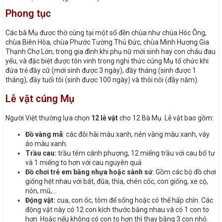
Phong tục
Các bà Mụ được thờ cúng tại một số đền chùa như chùa Hóc Ông,
chùa Biên Hòa, chùa Phước Tường Thủ Đức, chùa Minh Hương Gia
Thạnh Chợ Lớn; trong gia đình khi phụ nữ mới sinh hay con cháu đau
yếu, và đặc biệt được tôn vinh trong nghi thức cúng Mụ tổ chức khi
đứa trẻ đầy cữ (mới sinh được 3 ngày), đầy tháng (sinh được 1
tháng); đầy tuổi tôi (sinh được 100 ngày) và thôi nôi (đầy năm).
Lễ vật cúng Mụ
Người Việt thường lựa chọn
12 lễ vật
cho 12 Bà Mụ. Lễ vật bao gồm:
Đồ vàng mã
: các đôi hài màu xanh, nén vàng màu xanh, váy
áo màu xanh.
Trầu cau:
trầu têm cánh phượng, 12 miếng trầu với cau bổ tư
và 1 miếng to hơn với cau nguyên quả
Đồ chơi trẻ em bằng nhựa hoặc sành sứ
: Gồm các bộ đồ chơi
giống hệt nhau với bát, đũa, thìa, chén cốc, con giống, xe cộ,
nón, mũ,…
Động vật:
cua, con ốc, tôm để sống hoặc có thể hấp chín. Các
động vật này có 12 con kích thước bằng nhau và có 1 con to
hơn. Hoặc nếu không có con to hơn thì thay bằng 3 con nhỏ.