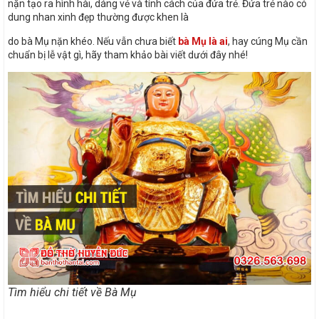
nặn tạo ra hình hài, dáng vẻ và tính cách của đứa trẻ. Đứa trẻ nào có
dung nhan xinh đẹp thường được khen là
do bà Mụ nặn khéo. Nếu vẫn chưa biết
bà Mụ là ai
, hay cúng Mụ cần
chuẩn bị lễ vật gì, hãy tham khảo bài viết dưới đây nhé!
Tìm hiểu chi tiết về Bà Mụ