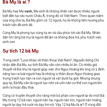
Bà Mụ là ai ?
Bà Mụ hay Mẹ
sanh,
Mẹ sinh là những nhân vật được nhiều người
biết đến tại các nước Châu Á, trong đó có Việt Nam. Theo quan niệm
của ông cha ta, Bà Mụ gồm có 12 người, họ là những tiên nương phụ
trách vấn đề sinh đẻ.
Cúng Mụ là phong tục cúng tạ ơn và cầu phúc tới các Bà Mụ. Nhân
dân tin rằng bà mụ là người đã lặn ra những đứa trẻ, phụ trách việc
sinh con
Sự tích 12 bà Mụ
Trong sách “Lược khảo về thần thoại Việt Nam”, Nguyễn Đổng Chi
nhắc đến Bà Mụ: sự tích Bà Mụ vẫn còn nhiều bí ẩn. Có nhiều giả
thuyết về Bà như là người giúp việc cho Ngọc Hoàng khi ông có ý định
sáng tạo ra loài người hay là những vị thần được Ngọc Hoàng giao
trọng trách tạo nặn ra con người và vật dưới hạ giới. Nhưng chung
quy lại, Bà Mụ vẫn là người tạo nên và uốn nắn cơ thể con người khi
sinh ra hoặc đầu thai.
Cũng có truyền thuyết cho rằng mỗi bộ phận con người lại do một Bà
Mụ trong 12 bà nắn: người nắn tai, người nắn tóc, người nắn miệng,
người lại dạy trẻ cười và dạy trẻ nói. Vậy 12 bà Mụ là ai? Ở vùng đất