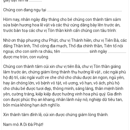
gái) đặt tên là ……………
Chúng con đang ngụ tại …………………………………………………………………………..
Hôm nay, nhân ngày đầy tháng cho bé chúng con thành tâm sắm
sửa biện hương hoa lễ vật và các thứ cúng dâng bày lên trước án,
trước bàn toạ các chư vị Tôn thần kính cẩn chúng con tâu trình:
Nhờ ơn thập phương chư Phật, chư vị Thánh hiền, chư vị Tiên Bà, các
đấng Thần linh, Thổ công địa mạch, Thổ địa chính thần, Tiên tổ nội
ngoại, cho con sinh ra cháu, tên ………………………….. sinh ngày …………………
được mẹ tròn, con vuông.
Chúng con thành tâm cúi xin chư vị tiên Bà, chư vị Tôn thần giáng
lâm trước án, chứng giám lòng thành thụ hưởng lễ vật , các ngài phù
hộ độ trì, các ngài vuốt ve che chở cho cháu được ăn ngon, ngủ yên,
hay ăn chóng lớn, vô bệnh vô tật, vô ương, vô hạn, vô ách, phù hộ
cho cháu bé được tươi đẹp, thông minh, sáng láng, thân mệnh bình
yên, cường tráng, kiếp kiếp được hưởng vinh hoa phú quý. Gia đình
con được phúc thọ an khang, nhân lành nảy nở, nghiệp dữ tiêu tan,
bốn mùa không hạn ách nghĩ lo.
Xin thành tâm đỉnh lễ, cúi xin được chứng giám lòng thành.
Nam mô A Di Đà Phật!