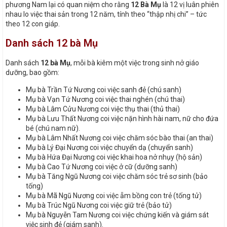
phương Nam lại có quan niệm cho rằng
12 Bà Mụ
là 12 vị luân phiên
nhau lo việc thai sản trong 12 năm, tính theo “thập nhị chi” – tức
theo 12 con giáp.
Danh sách 12 bà Mụ
Danh sách
12 bà Mụ
, mỗi bà kiêm một việc trong sinh nở giáo
dưỡng, bao gồm:
Mụ bà Trần Tứ Nương coi việc sanh đẻ (chú sanh)
Mụ bà Vạn Tứ Nương coi việc thai nghén (chú thai)
Mụ bà Lâm Cửu Nương coi việc thụ thai (thủ thai)
Mụ bà Lưu Thất Nương coi việc nặn hình hài nam, nữ cho đứa
bé (chú nam nữ).
Mụ bà Lâm Nhất Nương coi việc chăm sóc bào thai (an thai)
Mụ bà Lý Đại Nương coi việc chuyển dạ (chuyển sanh)
Mụ bà Hứa Đại Nương coi việc khai hoa nở nhụy (hộ sản)
Mụ bà Cao Tứ Nương coi việc ở cữ (dưỡng sanh)
Mụ bà Tăng Ngũ Nương coi việc chăm sóc trẻ sơ sinh (bảo
tống)
Mụ bà Mã Ngũ Nương coi việc ẵm bồng con trẻ (tống tử)
Mụ bà Trúc Ngũ Nương coi việc giữ trẻ (bảo tử)
Mụ bà Nguyễn Tam Nương coi việc chứng kiến và giám sát
việc sinh đẻ (giám sanh).