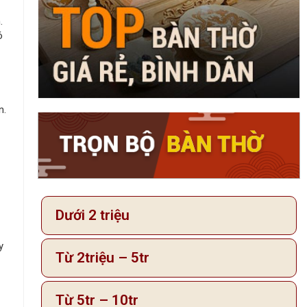
.
ó
n.
Dưới 2 triệu
y
Từ 2triệu – 5tr
Từ 5tr – 10tr