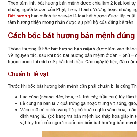
Theo tâm linh, bát hương bản mệnh được chia làm 2 loại: loại t
những người là con của Phật, Tiên, Thánh, Vương hoặc những n
Bát hương
bản mệnh tự nguyện là loại bát hương được lập xuất 
tâm hướng thiện mong nhận được sự phù hộ của đấng bề trên.
Cách bốc bát hương bản mệnh đúng
Thông thường lễ bốc
bát hương bản mệnh
được làm vào tháng 2
Về nguyên tắc, sau khi bốc bát hương bản mệnh ở đền – phủ – đi
hương xong thì mình sẽ phải trình hầu. Các ngày lễ tiệc, đầu năm,
Chuẩn bị lễ vật
Trước khi bốc bát hương bản mệnh cần phải chuẩn bị lễ cúng T
Lục cúng (nhang, đèn, hoa, trà, trái cây, trầu cau) tùy tâm 
Lễ cúng hạ ban là 7 quả trứng gà hoặc trứng vịt sống, gạo
Vàng mã có nghìn vàng Tứ phủ hoặc nghìn vàng hoa, mâm 
đinh vàng lá… (có bảng tra bản mệnh lục thập hoa giáp in 
vật tùy tuổi của người muốn xin
bốc bát hương bản mện