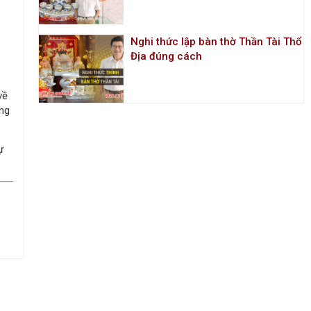
Nghi thức lập bàn thờ Thần Tài Thổ
Địa đúng cách
về
ơng
ự