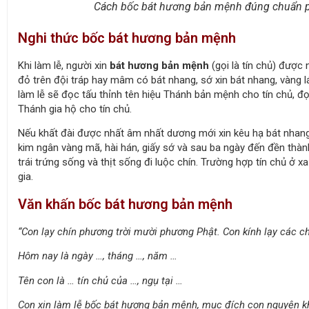
Cách bốc bát hương bản mệnh đúng chuẩn 
Nghi thức bốc bát hương bản mệnh
Khi làm lễ, người xin
bát hương bản mệnh
(gọi là tín chủ) được 
đỏ trên đội tráp hay mâm có bát nhang, sớ xin bát nhang, vàng lá,
làm lễ sẽ đọc tấu thỉnh tên hiệu Thánh bản mệnh cho tín chủ, đọ
Thánh gia hộ cho tín chủ.
Nếu khất đài được nhất âm nhất dương mới xin kêu hạ bát nhang x
kim ngân vàng mã, hài hán, giấy sớ và sau ba ngày đến đền thành
trái trứng sống và thịt sống đi luộc chín. Trường hợp tín chủ ở 
gia.
Văn khấn bốc bát hương bản mệnh
“Con lạy chín phương trời mười phương Phật. Con kính lạy các chư 
Hôm nay là ngày …, tháng …, năm …
Tên con là … tín chủ của …, ngụ tại …
Con xin làm lễ bốc bát hương bản mệnh, mục đích con nguyện khấ