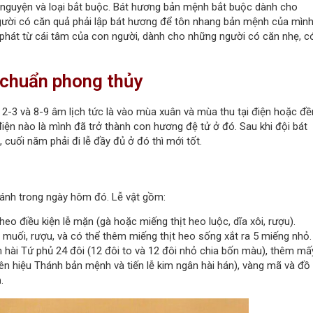
ự nguyện và loại bắt buộc. Bát hương bản mệnh bắt buộc dành cho
gười có căn quả phải lập bát hương để tôn nhang bản mệnh của mình
phát từ cái tâm của con người, dành cho những người có căn nhẹ, c
 chuẩn phong thủy
-3 và 8-9 âm lịch tức là vào mùa xuân và mùa thu tại điện hoặc đề
ện nào là mình đã trở thành con hương đệ tử ở đó. Sau khi đội bát
 cuối năm phải đi lễ đầy đủ ở đó thì mới tốt.
hánh trong ngày hôm đó. Lễ vật gồm:
theo điều kiện lễ mặn (gà hoặc miếng thịt heo luộc, dĩa xôi, rượu).
, muối, rượu, và có thể thêm miếng thịt heo sống xắt ra 5 miếng nhỏ.
hài Tứ phủ 24 đôi (12 đôi to và 12 đôi nhỏ chia bốn màu), thêm mấ
tên hiệu Thánh bản mệnh và tiến lễ kim ngân hài hán), vàng mã và đồ
h
.