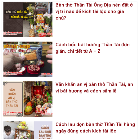
Bàn thờ Thần Tài Ông Địa nên đặt ở
vị trí nào để kích tài lộc cho gia
chủ?
Cách bốc bát hương Thần Tài đơn
giản, chi tiết từ A – Z
Văn khấn an vị bàn thờ Thần Tài, an
vị bát hương và cách sắm lễ
Cách lau dọn bàn thờ Thần Tài hàng
ngày đúng cách kích tài lộc