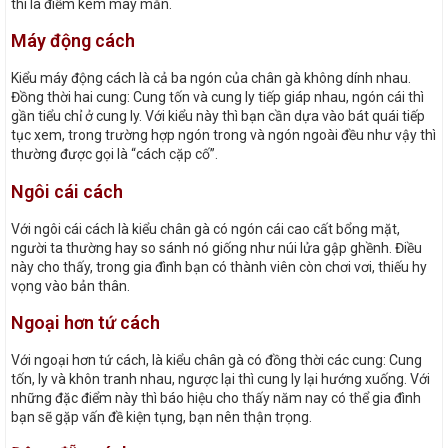
thì là điềm kém may mắn.
Máy động cách
Kiểu máy động cách là cả ba ngón của chân gà không dính nhau.
Đồng thời hai cung: Cung tốn và cung ly tiếp giáp nhau, ngón cái thì
gần tiểu chỉ ở cung ly. Với kiểu này thì bạn cần dựa vào bát quái tiếp
tục xem, trong trường hợp ngón trong và ngón ngoài đều như vậy thì
thường được gọi là “cách cặp cố”.
Ngôi cái cách
Với ngôi cái cách là kiểu chân gà có ngón cái cao cất bổng mặt,
người ta thường hay so sánh nó giống như núi lửa gập ghềnh. Điều
này cho thấy, trong gia đình bạn có thành viên còn chơi vơi, thiếu hy
vọng vào bản thân.
Ngoại hơn tứ cách
Với ngoại hơn tứ cách, là kiểu chân gà có đồng thời các cung: Cung
tốn, ly và khôn tranh nhau, ngược lại thì cung ly lại hướng xuống. Với
những đặc điểm này thì báo hiệu cho thấy năm nay có thể gia đình
bạn sẽ gặp vấn đề kiện tụng, bạn nên thận trọng.