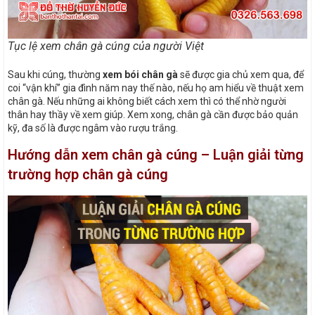
Tục lệ xem chân gà cúng của người Việt
Sau khi cúng, thường
xem bói chân gà
sẽ được gia chủ xem qua, để
coi “vận khí” gia đình năm nay thế nào, nếu họ am hiểu về thuật xem
chân gà. Nếu những ai không biết cách xem thì có thể nhờ người
thân hay thầy về xem giúp. Xem xong, chân gà cần được bảo quản
kỹ, đa số là được ngâm vào rượu trắng.
Hướng dẫn xem chân gà cúng – Luận giải từng
trường hợp chân gà cúng