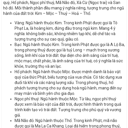
quỳ, Hổ phách, Ngọc phỉ thuý, Mã Não đỏ, Xà Cừ (Ngọc trai) và San
hô đỏ. Mỗi thành phần đều mang ý nghĩa riêng, tượng trưng cho ngũ
hành của đất trời: Kim – Mộc – Thuỷ – Hoả – Thổ.
Vàng: Ngũ hành thuộc Kim. Trong kinh Phật được gọi là Tô
Phạt La, là hoàng kim, đứng đầu trong ngũ kim. Mang 4 ý
nghĩa: không biến sắc, không nhiễm tạp khí, dễ chế tác và
tượng trưng cho sự cao quý, giàu có.
Bạc: Ngũ hành thuộc Kim. Trong kinh Phật được gọi là A Lộ Ba,
trong phong thuỷ được gọi là tuỷ Long – mạch trong xương
sống, linh khí của trời đất. Đại diện cho ánh sáng của trí tuệ,
mộc mạc, chất phác, là ánh sáng của trí tuệ, có ý nghĩa là sức
khỏe, trường thọ và an lạc.
Hổ phách: Ngũ hành thuộc Mộc. Được mệnh danh là bảo vật
quý của Đức Phật, biểu tượng của vua chúa. Có tác dụng xua
đuổi tà khí và các năng lượng xấu. Trong phong thuỷ, hổ
phách tương trưng cho sự dung hoà ngũ hành, mang đến sự
may mắn và bình yên cho gia đạo.
Ngọc phỉ thuý: Ngũ hành thuộc Mộc. Từ lâu, ngọc phỉ thuý
được xem là bảo vật của đất trời, được hình thành trong quá
trình kiến tạo vỏ trái đất. Tượng trưng cho phú quý và vương
giả.
Mã Não đỏ: Ngũ hành thuộc Thổ. Trong kinh Phật, mã não
được gọi là Ma La Ca Khang. Loại đá hiếm trong phong thuỷ,