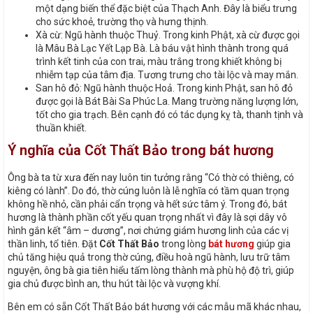
một dạng biến thể đặc biệt của Thạch Anh. Đây là biểu trưng
cho sức khoẻ, trường thọ và hưng thịnh.
Xà cừ: Ngũ hành thuộc Thuỷ. Trong kinh Phật, xà cừ được gọi
là Mâu Bà Lạc Yết Lạp Bà. Là báu vật hình thành trong quá
trình kết tinh của con trai, màu trắng trong khiết không bị
nhiễm tạp của tâm địa. Tương trưng cho tài lộc và may mắn.
San hô đỏ: Ngũ hành thuộc Hoả. Trong kinh Phật, san hô đỏ
được gọi là Bát Bài Sa Phúc La. Mang trường năng lượng lớn,
tốt cho gia trạch. Bên cạnh đó có tác dụng kỵ tà, thanh tịnh và
thuần khiết.
Ý nghĩa của Cốt Thất Bảo trong bát hương
Ông bà ta từ xưa đến nay luôn tin tưởng rằng “Có thờ có thiêng, có
kiêng có lành”. Do đó, thờ cúng luôn là lễ nghĩa có tầm quan trọng
không hề nhỏ, cần phải cẩn trọng và hết sức tâm ý. Trong đó, bát
hương là thành phần cốt yếu quan trọng nhất vì đây là sợi dây vô
hình gắn kết “âm – dương”, nơi chứng giám hương linh của các vị
thần linh, tổ tiên. Đặt
Cốt Thất Bảo
trong lòng
bát hương
giúp gia
chủ tăng hiệu quả trong thờ cúng, điều hoà ngũ hành, lưu trữ tâm
nguyện, ông bà gia tiên hiểu tấm lòng thành mà phù hộ độ trì, giúp
gia chủ được bình an, thu hút tài lộc và vượng khí.
Bên em có sẵn Cốt Thất Bảo bát hương với các mẫu mã khác nhau,