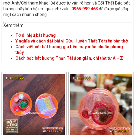
mời Anh/Chị tham khảo. Để được tư vấn rõ hơn về Cốt Thất Bảo bát
hương, hãy liên hệ em qua sđt/zalo:
0965.999.463
để được giải đáp
một cách nhanh chóng.
Xem thêm
Tờ dị hiệu bát hương
Ý nghĩa và cách đặt bài vị Cửu Huyền Thất Tổ trên bàn thờ
Cách viết cốt bát hương gia tiên may mắn chuẩn phong
thủy
Cách bốc bát hương Thần Tài đơn giản, chi tiết từ A – Z