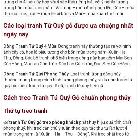
trưng cho 4 loài cây hợp với 4 sắc thái riêng biệt với ý nghĩa tượng
trưng bốn mùa trong năm. Và Tùng – mùa đông lạnh lẽo, Cúc – mùa
thu mát mẻ, Trúc – mùa hè oi bức và Mai – mùa xuân tươi mới.
Các loại tranh Tứ Quý gỗ được ưa chuộng nhất
ngày nay
Dòng Tranh Tứ Quý 4 Mùa
: Dòng tranh này thường tạo ra với hình
ảnh cây cỏ, hoa lá biểu tượng cho bốn mùa trong năm: Xuân, Hạ,
Thu, Đông. Các bộ tranh phổ biến trong dòng này bao gồm Mai Sen
Cúc Hồng, Mai Lan Cúc Trúc, Đào Lan Cúc Trúc, Đào Sen Cúc Hồng…
Dòng Tranh Tứ Quý Phong Thủy
: Loạt tranh trong dòng này
thường mang trong mình hình tượng phong thủy, ví dụ như tranh tứ
quý hạc tiên, tranh tứ quý tổ nữ, tranh tứ quý tiên nữ…
Cách treo Tranh Tứ Quý Gỗ chuẩn phong thủy
Thứ tự treo tranh
Để
tranh Tứ Quý gỗ treo phòng khách
phát huy hiệu quả tính chất
phong thuỷ, khi treo cần chú ý tuân theo quy tắc thứ tự lần lượt 4
mùa trong năm là “Xuân – Hạ – Thu – Đông”. Khi treo phải treo từ