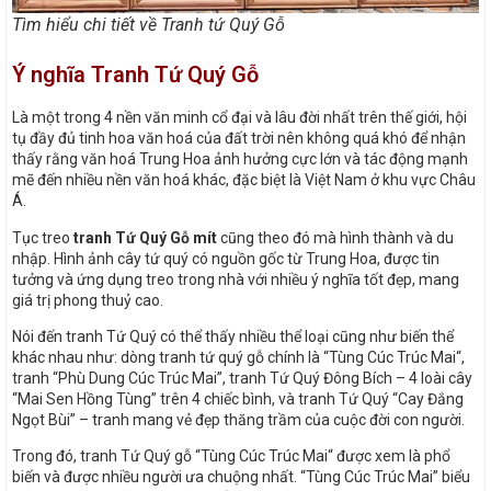
Tìm hiểu chi tiết về Tranh tứ Quý Gỗ
Ý nghĩa Tranh Tứ Quý Gỗ
Là một trong 4 nền văn minh cổ đại và lâu đời nhất trên thế giới, hội
tụ đầy đủ tinh hoa văn hoá của đất trời nên không quá khó để nhận
thấy rằng văn hoá Trung Hoa ảnh hưởng cực lớn và tác động mạnh
mẽ đến nhiều nền văn hoá khác, đặc biệt là Việt Nam ở khu vực Châu
Á.
Tục treo
tranh Tứ Quý Gỗ mít
cũng theo đó mà hình thành và du
nhập. Hình ảnh cây tứ quý có nguồn gốc từ Trung Hoa, được tin
tưởng và ứng dụng treo trong nhà với nhiều ý nghĩa tốt đẹp, mang
giá trị phong thuỷ cao.
Nói đến tranh Tứ Quý có thể thấy nhiều thể loại cũng như biến thể
khác nhau như: dòng tranh tứ quý gỗ chính là “Tùng Cúc Trúc Mai“,
tranh “Phù Dung Cúc Trúc Mai”, tranh Tứ Quý Đông Bích – 4 loài cây
“Mai Sen Hồng Tùng” trên 4 chiếc bình, và tranh Tứ Quý “Cay Đắng
Ngọt Bùi” – tranh mang vẻ đẹp thăng trầm của cuộc đời con người.
Trong đó, tranh Tứ Quý gỗ “Tùng Cúc Trúc Mai“ được xem là phổ
biến và được nhiều người ưa chuộng nhất. “Tùng Cúc Trúc Mai” biểu