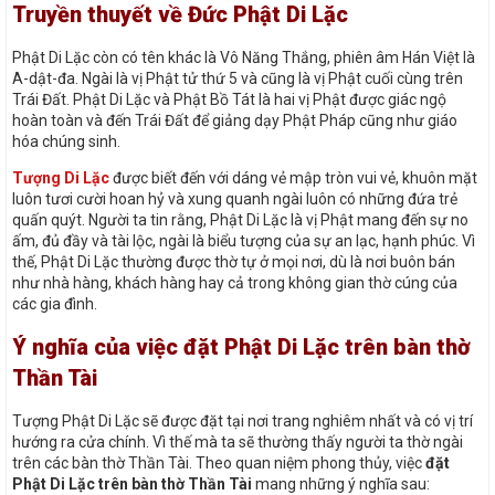
Truyền thuyết về Đức Phật Di Lặc
Phật Di Lặc còn có tên khác là Vô Năng Thắng, phiên âm Hán Việt là
A-dật-đa. Ngài là vị Phật tử thứ 5 và cũng là vị Phật cuối cùng trên
Trái Đất. Phật Di Lặc và Phật Bồ Tát là hai vị Phật được giác ngộ
hoàn toàn và đến Trái Đất để giảng dạy Phật Pháp cũng như giáo
hóa chúng sinh.
Tượng Di Lặc
được biết đến với dáng vẻ mập tròn vui vẻ, khuôn mặt
luôn tươi cười hoan hỷ và xung quanh ngài luôn có những đứa trẻ
quấn quýt. Người ta tin rằng, Phật Di Lặc là vị Phật mang đến sự no
ấm, đủ đầy và tài lộc, ngài là biểu tượng của sự an lạc, hạnh phúc. Vì
thế, Phật Di Lặc thường được thờ tự ở mọi nơi, dù là nơi buôn bán
như nhà hàng, khách hàng hay cả trong không gian thờ cúng của
các gia đình.
Ý nghĩa của việc đặt Phật Di Lặc trên bàn thờ
Thần Tài
Tượng Phật Di Lặc sẽ được đặt tại nơi trang nghiêm nhất và có vị trí
hướng ra cửa chính. Vì thế mà ta sẽ thường thấy người ta thờ ngài
trên các bàn thờ Thần Tài. Theo quan niệm phong thủy, việc
đặt
Phật Di Lặc trên bàn thờ Thần Tài
mang những ý nghĩa sau: