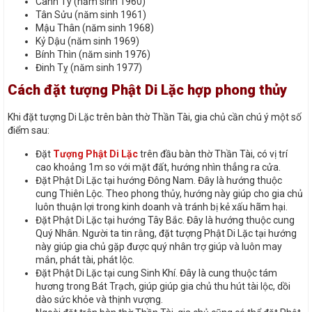
Canh Tý (năm sinh 1960)
Tân Sửu (năm sinh 1961)
Mậu Thân (năm sinh 1968)
Kỷ Dậu (năm sinh 1969)
Bính Thìn (năm sinh 1976)
Đinh Tỵ (năm sinh 1977)
Cách đặt tượng Phật Di Lặc hợp phong thủy
Khi đặt tượng Di Lặc trên bàn thờ Thần Tài, gia chủ cần chú ý một số
điểm sau:
Đặt
Tượng Phật Di Lặc
trên đầu bàn thờ Thần Tài, có vị trí
cao khoảng 1m so với mặt đất, hướng nhìn thẳng ra cửa.
Đặt Phật Di Lặc tại hướng Đông Nam. Đây là hướng thuộc
cung Thiên Lộc. Theo phong thủy, hướng này giúp cho gia chủ
luôn thuận lợi trong kinh doanh và tránh bị kẻ xấu hãm hại.
Đặt Phật Di Lặc tại hướng Tây Bắc. Đây là hướng thuộc cung
Quý Nhân. Người ta tin rằng, đặt tượng Phật Di Lặc tại hướng
này giúp gia chủ gặp được quý nhân trợ giúp và luôn may
mắn, phát tài, phát lộc.
Đặt Phật Di Lặc tại cung Sinh Khí. Đây là cung thuộc tám
hương trong Bát Trạch, giúp giúp gia chủ thu hút tài lộc, dồi
dào sức khỏe và thịnh vượng.