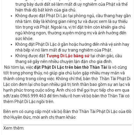
trưng bày dưới đất sẽ làm mất đi uy nghiêm của Phật và thể
hiện thái độ bất kính của gia chủ.
Không được đặt Phật Di Lặc tại phòng ngủ, cầu thang hay gần
nhà tắm. Đây là không gian riêng tư và được xem là sự thiếu
tôn trọng với Phật. Ngoài ra, vị trí đặt trên còn khiến gia chủ
ngủ không ngon, thường xuyên mộng mị và ảnh hưởng đến
sức khỏe.
Không đặt Phật Di Lặc ở gần hoặc hướng đến nhà vệ sinh hay
nhà bếp vì nó làm mất đi sự trang nghiêm của Phật.
Không được đặt
Tượng Di Lặc bằng sứ
tại chân gác, cầu
thang sẽ gây nên nhiều chuyện lận đận cho gia đình.
Nói tóm lại, việc
đặt Phật Di Lặc trên bàn thờ Thần Tài
là vô cùng
tốt trong phong thủy, nó giúp gia chủ luôn gặp nhiều may mắn và
thành công trong công việc. Không chỉ thế, bàn thờ Thần Tài Phật Di
Lặc còn đem lại cho bạn nhiều giá trị tinh thần bao gồm sự an lạc và
hạnh phúc trong cuộc sống. Anh chị có thể gọi trực tiếp cho em qua
sđt/zalo 0965.999.463 để tìm hiểu rõ hơn về bộ bàn thờ Thần Tài có
thêm Phật Di Lặc ngồi trên.
Bên em có cung cấp một vài bộ Bàn thờ Thần Tài Phật Di Lặc của Đồ
thờ Huyền Đức, mời anh chị tham khảo:
Xem thêm: