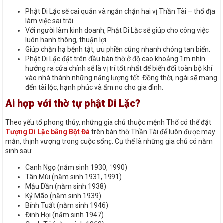
Phật Di Lặc sẽ cai quản và ngăn chặn hai vị Thần Tài – thổ địa
làm việc sai trái.
Với người làm kinh doanh, Phật Di Lặc sẽ giúp cho công việc
luôn hanh thông, thuận lợi.
Giúp chặn hạ bệnh tật, ưu phiền cũng nhanh chóng tan biến.
Phật Di Lặc đặt trên đầu bàn thờ ở độ cao khoảng 1m nhìn
hướng ra cửa chính sẽ là vị trí tốt nhất để biến đổi toàn bộ khí
vào nhà thành những năng lượng tốt. Đồng thời, ngài sẽ mang
đến tài lộc, hạnh phúc và ấm no cho gia đình.
Ai hợp với thờ tự phật Di Lặc?
Theo yếu tố phong thủy, những gia chủ thuộc mệnh Thổ có thể đặt
Tượng Di Lặc bằng Bột Đá
trên bàn thờ Thần Tài để luôn được may
mắn, thịnh vượng trong cuộc sống. Cụ thể là những gia chủ có năm
sinh sau:
Canh Ngọ (năm sinh 1930, 1990)
Tân Mùi (năm sinh 1931, 1991)
Mậu Dần (năm sinh 1938)
Kỷ Mão (năm sinh 1939)
Bính Tuất (năm sinh 1946)
Đinh Hợi (năm sinh 1947)