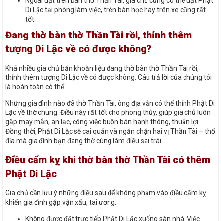
Ngoài đặt trên bàn thờ Thần Tài, gia chủ cũng có thể đặt Phật
Di Lặc tại phòng làm việc, trên bàn học hay trên xe cũng rất
tốt.
Đang thờ bàn thờ Thần Tài rồi, thỉnh thêm
tượng Di Lặc về có được không?
Khá nhiều gia chủ băn khoăn liệu đang thờ bàn thờ Thần Tài rồi,
thỉnh thêm tượng Di Lặc về có được không. Câu trả lời của chúng tôi
là hoàn toàn có thể.
Những gia đình nào đã thờ Thần Tài, ông địa vẫn có thể thỉnh Phật Di
Lặc về thờ chung. Điều này rất tốt cho phong thủy, giúp gia chủ luôn
gặp may mắn, an lạc, công việc buôn bán hanh thông, thuận lợi.
Đồng thời, Phật Di Lặc sẽ cai quản và ngăn chặn hai vị Thần Tài – thổ
địa mà gia đình bạn đang thờ cúng làm điều sai trái.
Điều cấm kỵ khi thờ bàn thờ Thần Tài có thêm
Phật Di Lặc
Gia chủ cần lưu ý những điều sau để không phạm vào điều cấm kỵ
khiến gia đình gặp vận xấu, tai ương:
Không được đặt trực tiếp Phật Di Lặc xuống sàn nhà. Việc