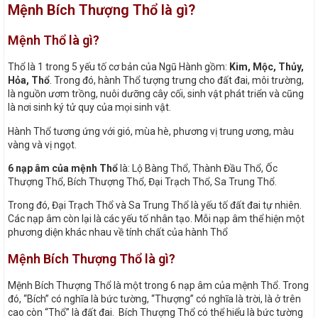
Mệnh Bích Thượng Thổ là gì?
Mệnh Thổ là gì?
Thổ là 1 trong 5 yếu tố cơ bản của Ngũ Hành gồm:
Kim, Mộc, Thủy,
Hỏa, Thổ
. Trong đó, hành Thổ tượng trưng cho đất đai, môi trường,
là nguồn ươm trồng, nuôi dưỡng cây cối, sinh vật phát triển và cũng
là nơi sinh ký tử quy của mọi sinh vật.
Hành Thổ tương ứng với gió, mùa hè, phương vị trung ương, màu
vàng và vị ngọt.
6 nạp âm của mệnh Thổ
là: Lộ Bàng Thổ, Thành Đầu Thổ, Ốc
Thượng Thổ, Bích Thượng Thổ, Đại Trạch Thổ, Sa Trung Thổ.
Trong đó, Đại Trạch Thổ và Sa Trung Thổ là yếu tố đất đai tự nhiên.
Các nạp âm còn lại là các yếu tố nhân tạo. Mỗi nạp âm thể hiện một
phương diện khác nhau về tính chất của hành Thổ
Mệnh Bích Thượng Thổ là gì?
Mệnh Bích Thượng Thổ là một trong 6 nạp âm của mệnh Thổ. Trong
đó, “Bích” có nghĩa là bức tường, “Thượng” có nghĩa là trời, là ở trên
cao còn “Thổ” là đất đai. Bích Thượng Thổ có thể hiểu là bức tường