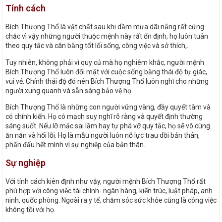
Tính cách
Bích Thượng Thổ là vật chất sau khi dầm mưa dãi nắng rất cứng
chắc vì vậy những người thuộc mệnh này rất ổn định, họ luôn tuân
theo quy tắc và cân bằng tốt lối sống, công việc và sở thích,..
Tuy nhiên, không phải vì quy củ mà họ nghiêm khắc, người mệnh
Bích Thượng Thổ luôn đối mặt với cuộc sống bằng thái độ tự giác,
vui vẻ. Chính thái độ đó nên Bích Thượng Thổ luôn nghĩ cho những
người xung quanh và sẵn sàng bảo vệ họ.
Bích Thượng Thổ là những con người vững vàng, đầy quyết tâm và
có chính kiến. Họ có mạch suy nghĩ rõ ràng và quyết định thường
sáng suốt. Nếu lỡ mắc sai lầm hay tự phá vỡ quy tắc, họ sẽ vô cùng
ăn năn và hối lỗi. Họ là mẫu người luôn nỗ lực trau dồi bản thân,
phấn đấu hết mình vì sự nghiệp của bản thân.
Sự nghiệp
Với tính cách kiên định như vậy, người mệnh Bích Thượng Thổ rất
phù hợp với công việc tài chính- ngân hàng, kiến trúc, luật pháp, anh
ninh, quốc phòng. Ngoài ra y tế, chăm sóc sức khỏe cũng là công việc
không tồi với họ.