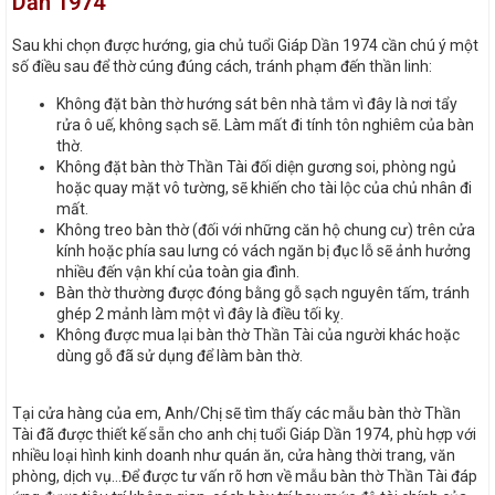
Dần 1974
Sau khi chọn được hướng, gia chủ tuổi Giáp Dần 1974 cần chú ý một
số điều sau để thờ cúng đúng cách, tránh phạm đến thần linh:
Không đặt bàn thờ hướng sát bên nhà tắm vì đây là nơi tẩy
rửa ô uế, không sạch sẽ. Làm mất đi tính tôn nghiêm của bàn
thờ.
Không đặt bàn thờ Thần Tài đối diện gương soi, phòng ngủ
hoặc quay mặt vô tường, sẽ khiến cho tài lộc của chủ nhân đi
mất.
Không treo bàn thờ (đối với những căn hộ chung cư) trên cửa
kính hoặc phía sau lưng có vách ngăn bị đục lỗ sẽ ảnh hưởng
nhiều đến vận khí của toàn gia đình.
Bàn thờ thường được đóng bằng gỗ sạch nguyên tấm, tránh
ghép 2 mảnh làm một vì đây là điều tối kỵ.
Không được mua lại bàn thờ Thần Tài của người khác hoặc
dùng gỗ đã sử dụng để làm bàn thờ.
Tại cửa hàng của em, Anh/Chị sẽ tìm thấy các mẫu bàn thờ Thần
Tài đã được thiết kế sẵn cho anh chị tuổi Giáp Dần 1974, phù hợp với
nhiều loại hình kinh doanh như quán ăn, cửa hàng thời trang, văn
phòng, dịch vụ…Để được tư vấn rõ hơn về mẫu bàn thờ Thần Tài đáp