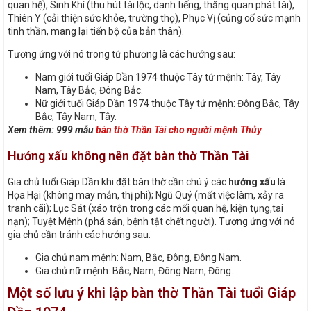
quan hệ), Sinh Khí (thu hút tài lộc, danh tiếng, thăng quan phát tài),
Thiên Y (cải thiện sức khỏe, trường thọ), Phục Vị (củng cố sức mạnh
tinh thần, mang lại tiến bộ của bản thân).
Tương ứng với nó trong tứ phương là các hướng sau:
Nam giới tuổi Giáp Dần 1974 thuộc Tây tứ mệnh: Tây, Tây
Nam, Tây Bắc, Đông Bắc.
Nữ giới tuổi Giáp Dần 1974 thuộc Tây tứ mệnh: Đông Bắc, Tây
Bắc, Tây Nam, Tây.
Xem thêm: 999 mẫu
bàn thờ Thần Tài cho người mệnh Thủy
Hướng xấu không nên đặt bàn thờ Thần Tài
Gia chủ tuổi Giáp Dần khi đặt bàn thờ cần chú ý các
hướng xấu
là:
Họa Hại (không may mắn, thị phi); Ngũ Quỷ (mất việc làm, xảy ra
tranh cãi); Lục Sát (xáo trộn trong các mối quan hệ, kiện tụng,tai
nạn); Tuyệt Mệnh (phá sản, bệnh tật chết người). Tương ứng với nó
gia chủ cần tránh các hướng sau:
Gia chủ nam mệnh: Nam, Bắc, Đông, Đông Nam.
Gia chủ nữ mệnh: Bắc, Nam, Đông Nam, Đông.
Một số lưu ý khi lập bàn thờ Thần Tài tuổi Giáp