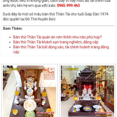
ứng được tiêu trí không gian, cách bày trí hay mức độ tài chính của
anh/chị, liên hệ em qua sđt/zalo:
0965.999.463
Dưới đây là một số mẫu bàn thờ Thần Tài cho tuổi Giáp Dần 1974
độc quyền tại Đồ Thờ Huyền Đức:
Xem Thêm:
Bàn thờ Thần Tài quán ăn nên thỉnh như nào phù hợp?
Bàn thờ Thần Tài khách sạn trang nghiêm, đẳng cấp
Bàn thờ Thần Tài bất động sản, tài chính hoành tráng đẳng
cấp