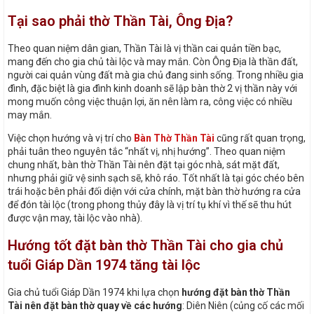
Tại sao phải thờ Thần Tài, Ông Địa?
Theo quan niệm dân gian, Thần Tài là vị thần cai quản tiền bạc,
mang đến cho gia chủ tài lộc và may mắn. Còn Ông Địa là thần đất,
người cai quản vùng đất mà gia chủ đang sinh sống. Trong nhiều gia
đình, đặc biệt là gia đình kinh doanh sẽ lập bàn thờ 2 vị thần này với
mong muốn công việc thuận lợi, ăn nên làm ra, công việc có nhiều
may mắn.
Việc chọn hướng và vị trí cho
Bàn Thờ Thần Tài
cũng rất quan trọng,
phải tuân theo nguyên tắc “nhất vị, nhị hướng”. Theo quan niệm
chung nhất, bàn thờ Thần Tài nên đặt tại góc nhà, sát mặt đất,
nhưng phải giữ vệ sinh sạch sẽ, khô ráo. Tốt nhất là tại góc chéo bên
trái hoặc bên phải đối diện với cửa chính, mặt bàn thờ hướng ra cửa
để đón tài lộc (trong phong thủy đây là vị trí tụ khí vì thế sẽ thu hút
được vận may, tài lộc vào nhà).
Hướng tốt đặt bàn thờ Thần Tài cho gia chủ
tuổi Giáp Dần 1974 tăng tài lộc
Gia chủ tuổi Giáp Dần 1974 khi lựa chọn
hướng đặt bàn thờ Thần
Tài nên đặt bàn thờ quay về các hướng
: Diên Niên (củng cố các mối