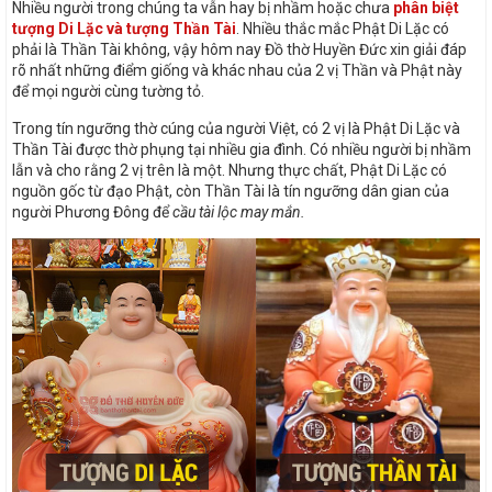
Nhiều người trong chúng ta vẫn hay bị nhầm hoặc chưa
phân biệt
tượng Di Lặc và tượng Thần Tài
. Nhiều thắc mắc Phật Di Lặc có
phải là Thần Tài không, vậy hôm nay Đồ thờ Huyền Đức xin giải đáp
rõ nhất những điểm giống và khác nhau của 2 vị Thần và Phật này
để mọi người cùng tường tỏ.
Trong tín ngưỡng thờ cúng của người Việt, có 2 vị là Phật Di Lặc và
Thần Tài được thờ phụng tại nhiều gia đình. Có nhiều người bị nhầm
lẫn và cho rằng 2 vị trên là một. Nhưng thực chất, Phật Di Lặc có
nguồn gốc từ đạo Phật, còn Thần Tài là tín ngưỡng dân gian của
người Phương Đông để
cầu tài lộc may mắn.