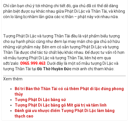
Chỉ cần bạn chú ý tới những chi tiết đó, gia chủ đã có thể dễ dàng
phân biệt được sự khác nhau giữa Phật Di Lặc và Thần Tài, và không
còn lo lắng bị nhầm lẫn giữa các vị thần – phật này với nhau nữa.
Tượng Phật Di Lặc và tượng Thần Tài đều là vật phẩm biểu tượng
cho sự hạnh phúc cũng như đem lại may mắn cho gia chủ sở hữu
những vật phẩm này.
Bên em có sẵn tượng Phật Di Lặc và tượng
Thần Tài được chế tác từ chất liệu khác nhau. Để được tư vấn rõ hơn
về mẫu tượng Phật Di Lặc và tượng Thần Tài, liên hệ em qua
sđt/zalo:
0965.999.463
.
Dưới đây là một số mẫu tượng Di Lặc và
tượng Thần Tài tại
Đồ Thờ Huyền Đức
mời anh chị tham khảo:
Xem thêm
Bố trí Bàn thờ Thần Tài có cả thêm Phật di lặc đúng phong
thủy
Tượng Phật Di Lặc bằng sứ
Tượng Phật Di Lặc bằng gỗ Mít giá trị và tâm linh
Đánh giá ưu nhược điểm Tượng Phật Di Lặc làm bằng
thạch cao