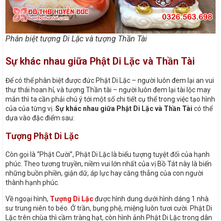
Phân biệt tượng Di Lặc và tượng Thần Tài
Sự khác nhau giữa Phật Di Lặc và Thần Tài
Để có thể phân biệt được đức Phật Di Lặc – người luôn đem lại an vui
thư thái hoan hỉ, và tượng Thần tài – người luôn đem lại tài lộc may
mắn thì ta cần phải chú ý tới một số chi tiết cụ thể trong việc tạo hình
của của từng vị.
Sự khác nhau giữa Phật Di Lặc và Thần Tài
có thể
dựa vào đặc điểm sau:
Tượng Phật Di Lặc
Còn gọi là “Phật Cười”, Phật Di Lặc là biểu tượng tuyệt đối của hạnh
phúc. Theo tương truyền, niềm vui lớn nhất của vị Bồ Tát này là biến
những buồn phiền, giận dữ, áp lực hay căng thẳng của con người
thành hạnh phúc.
Về ngoại hình,
Tượng Di Lặc
được hình dung dưới hình dáng 1 nhà
sư trung niên to béo. Ở trần, bụng phệ, miệng luôn tươi cười. Phật Di
Lặc trên chùa thì cầm tràng hạt, còn hình ảnh Phật Di Lặc trong dân