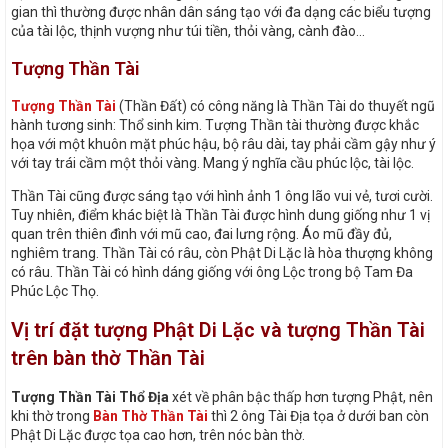
gian thì thường được nhân dân sáng tạo với đa dạng các biểu tượng
của tài lộc, thịnh vượng như túi tiền, thỏi vàng, cành đào…
Tượng Thần Tài
Tượng Thần Tài
(Thần Đất) có công năng là Thần Tài do thuyết ngũ
hành tương sinh: Thổ sinh kim. Tượng Thần tài thường được khắc
họa với một khuôn mặt phúc hậu, bộ râu dài, tay phải cầm gậy như ý
với tay trái cầm một thỏi vàng. Mang ý nghĩa cầu phúc lộc, tài lộc.
Thần Tài cũng được sáng tạo với hình ảnh 1 ông lão vui vẻ, tươi cười.
Tuy nhiên, điểm khác biệt là Thần Tài được hình dung giống như 1 vị
quan trên thiên đình với mũ cao, đai lưng rộng. Áo mũ đầy đủ,
nghiêm trang. Thần Tài có râu, còn Phật Di Lặc là hòa thượng không
có râu. Thần Tài có hình dáng giống với ông Lộc trong bộ Tam Đa
Phúc Lộc Thọ.
Vị trí đặt tượng Phật Di Lặc và tượng Thần Tài
trên bàn thờ Thần Tài
Tượng Thần Tài Thổ Địa
xét về phân bậc thấp hơn tượng Phật, nên
khi thờ trong
Bàn Thờ Thần Tài
thì 2 ông Tài Địa tọa ở dưới ban còn
Phật Di Lặc được tọa cao hơn, trên nóc bàn thờ.