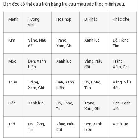
Bạn đọc có thể dựa trên bảng tra cứu màu sắc theo mệnh sau:
Mệnh
Tương
Hòa hợp
Bị Khắc
Khắc chế
sinh
Kim
Vàng, Nâu
Trắng,
Xanh lục
Đỏ, Hồng,
đất
Xám, Ghi
Tím
Mộc
Đen. Xanh
Xanh lục
Vàng, Nâu
Trắng,
biển
đất
Xám, Ghi
Thủy
Trắng,
Đen, Xanh
Đỏ, Hồng,
Vàng, Nâu
Xám, Ghi
biển
Tím
đất
Hỏa
Xanh lục
Đỏ, Hồng,
Trắng,
Đen, Xanh
Tím
Xám, Ghi
biển
Thổ
Đỏ, Hồng,
Vàng, Nâu
Đen, Xanh
Xanh lục
Tím
đất
biển