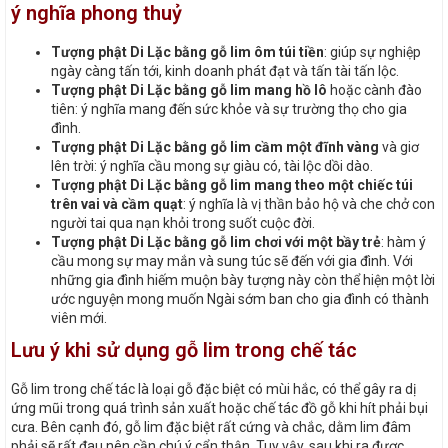
ý nghĩa phong thuỷ
Tượng phật Di Lặc bằng gỗ lim ôm túi tiền
: giúp sự nghiệp
ngày càng tấn tới, kinh doanh phát đạt và tấn tài tấn lộc.
Tượng phật Di Lặc bằng gỗ lim mang hồ lô
hoặc cành đào
tiên: ý nghĩa mang đến sức khỏe và sự trường thọ cho gia
đình.
Tượng phật Di Lặc bằng gỗ lim cầm một đĩnh vàng
và giơ
lên trời: ý nghĩa cầu mong sự giàu có, tài lộc dồi dào.
Tượng phật Di Lặc bằng gỗ lim mang theo một chiếc túi
trên vai và cầm quạt
: ý nghĩa là vị thần bảo hộ và che chở con
người tai qua nạn khỏi trong suốt cuộc đời.
Tượng phật Di Lặc bằng gỗ lim chơi với một bầy trẻ
: hàm ý
cầu mong sự may mắn và sung túc sẽ đến với gia đình. Với
những gia đình hiếm muộn bày tượng này còn thể hiện một lời
ước nguyện mong muốn Ngài sớm ban cho gia đình có thành
viên mới.
Lưu ý khi sử dụng gỗ lim trong chế tác
Gỗ lim trong chế tác là loại gỗ đặc biệt có mùi hắc, có thể gây ra dị
ứng mũi trong quá trình sản xuất hoặc chế tác đồ gỗ khi hít phải bụi
cưa. Bên cạnh đó, gỗ lim đặc biệt rất cứng và chắc, dằm lim đâm
phải sẽ rất đau nên cần chú ý cẩn thận. Tuy vậy, sau khi ra được