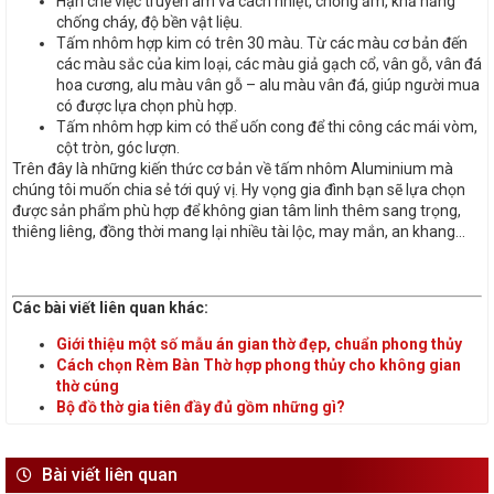
Hạn chế việc truyền âm và cách nhiệt, chống ẩm, khả năng
chống cháy, độ bền vật liệu.
Tấm nhôm hợp kim có trên 30 màu. Từ các màu cơ bản đến
các màu sắc của kim loại, các màu giả gạch cổ, vân gỗ, vân đá
hoa cương, alu màu vân gỗ – alu màu vân đá, giúp người mua
có được lựa chọn phù hợp.
Tấm nhôm hợp kim có thể uốn cong để thi công các mái vòm,
cột tròn, góc lượn.
Trên đây là những kiến thức cơ bản về tấm nhôm Aluminium mà
chúng tôi muốn chia sẻ tới quý vị. Hy vọng gia đình bạn sẽ lựa chọn
được sản phẩm phù hợp để không gian tâm linh thêm sang trọng,
thiêng liêng, đồng thời mang lại nhiều tài lộc, may mắn, an khang…
Các bài viết liên quan khác:
Giới thiệu một số mẫu án gian thờ đẹp, chuẩn phong thủy
Cách chọn Rèm Bàn Thờ hợp phong thủy cho không gian
thờ cúng
Bộ đồ thờ gia tiên đầy đủ gồm những gì?
Bài viết liên quan