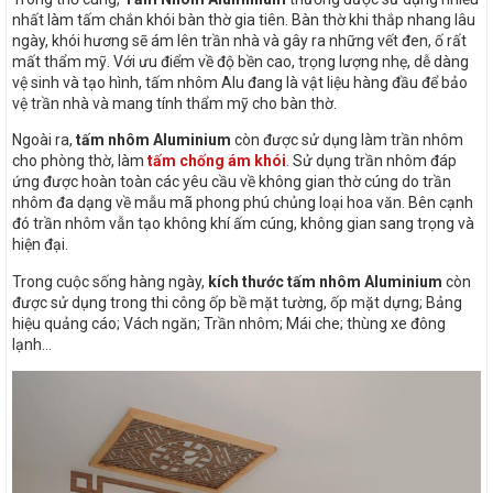
nhất làm tấm chắn khói bàn thờ gia tiên. Bàn thờ khi thắp nhang lâu
ngày, khói hương sẽ ám lên trần nhà và gây ra những vết đen, ố rất
mất thẩm mỹ. Với ưu điểm về độ bền cao, trọng lượng nhẹ, dễ dàng
vệ sinh và tạo hình, tấm nhôm Alu đang là vật liệu hàng đầu để bảo
vệ trần nhà và mang tính thẩm mỹ cho bàn thờ.
Ngoài ra,
tấm nhôm Aluminium
còn được sử dụng làm trần nhôm
cho phòng thờ, làm
tấm chống ám khói
. Sử dụng trần nhôm đáp
ứng được hoàn toàn các yêu cầu về không gian thờ cúng do trần
nhôm đa dạng về mẫu mã phong phú chủng loại hoa văn. Bên cạnh
đó trần nhôm vẫn tạo không khí ấm cúng, không gian sang trọng và
hiện đại.
Trong cuộc sống hàng ngày,
kích thước tấm nhôm Aluminium
còn
được sử dụng trong thi công ốp bề mặt tường, ốp mặt dựng; Bảng
hiệu quảng cáo; Vách ngăn; Trần nhôm; Mái che; thùng xe đông
lạnh…