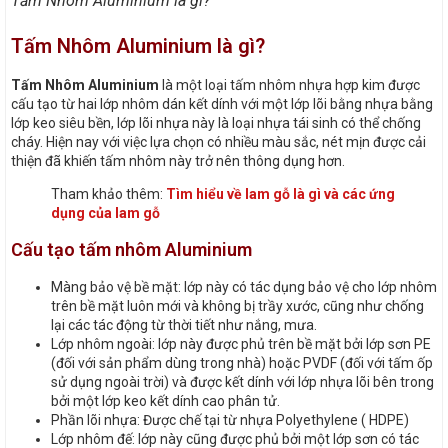
Tấm Nhôm Aluminium là gì?
Tấm Nhôm Aluminium là gì?
Tấm Nhôm Aluminium
là một loại tấm nhôm nhựa hợp kim được
cấu tạo từ hai lớp nhôm dán kết dính với một lớp lõi bằng nhựa bằng
lớp keo siêu bền, lớp lõi nhựa này là loại nhựa tái sinh có thể chống
cháy. Hiện nay với việc lựa chọn có nhiều màu sắc, nét mịn được cải
thiện đã khiến tấm nhôm này trở nên thông dụng hơn.
Tham khảo thêm:
Tìm hiểu về lam gỗ là gì và các ứng
dụng của lam gỗ
Cấu tạo tấm nhôm Aluminium
Màng bảo vệ bề mặt: lớp này có tác dụng bảo vệ cho lớp nhôm
trên bề mặt luôn mới và không bị trầy xước, cũng như chống
lại các tác động từ thời tiết như nắng, mưa.
Lớp nhôm ngoài: lớp này được phủ trên bề mặt bởi lớp sơn PE
(đối với sản phẩm dùng trong nhà) hoặc PVDF (đối với tấm ốp
sử dụng ngoài trời) và được kết dính với lớp nhựa lõi bên trong
bởi một lớp keo kết dính cao phân tử.
Phần lõi nhựa: Được chế tại từ nhựa Polyethylene ( HDPE)
Lớp nhôm đế: lớp này cũng được phủ bởi một lớp sơn có tác