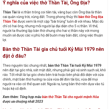
Ý nghĩa của việc thờ Thần Tài, Ông Địa?
Thần Tài
là vị thần trông coi tiền tài, vàng bạc còn Ông Địa là thần
cai quản vùng trời, vùng đất. Trong phong thủy thì
bàn thờ Ông Địa
Thần Tài
được xem là một cặp “bài trùng” luôn đi với nhau. Mặc dù
chỉ có hai ông, nhưng mỗi người lại đại diện cho 5 vị thần. Vì thế,
người ta thường lập bàn thờ chung cho hai vị thần này với mong
muốn sẽ được các vị phù hộ để buôn may bán đắt, công việc thuận
lợi.
Bàn thờ Thần Tài gia chủ tuổi Kỷ Mùi 1979 nên
đặt ở đâu?
Theo nguyên tắc chung nhất,
bàn thờ Thần Tài tuổi Kỷ Mùi 1979
nên đặt tại góc nhà, sát mặt đất, nhưng phải giữ vệ sinh sạch sẽ, khô
ráo. Tốt nhất là tại góc chéo bên trái hoặc bên phải đối diện với cửa
chính, mặt bàn thờ hướng ra cửa vừa để đón tài lộc, vừa để mọi
người ra vào có thể quan sát. Ngoài ra, lưng bàn thờ nên dựa vào tủ
hoặc kệ cố định.
Xem thêm: Tổng hợp mẫu
bàn thờ Thần Tài cho người mệnh Hỏa
được ưa chuộng nhất 2023