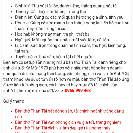
Sinh khí: Thu hút tài lộc, danh tiếng, thăng quan phát tài.
Thiên y: Cải thiện sức khỏe, trường thọ
Diên niên: Củng cố các mối quan hệ trong gia đình, tình yêu.
Phục vị: Củng cố sức mạnh tinh thần, mang lại tiến bộ của bản
thân, may mắn trong thi cử.
Họa hại: Không may mắn, thị phi, thất bại.
Ngũ quỷ: Mất nguồn thu nhập, mất việc làm, cãi lộn.
Lục sát: Xáo trộn trong quan hệ tình cảm, thù hận, kiện tụng,
tai nạn.
Tuyệt mệnh: Phá sản, bệnh tật chết người.
Bên em có setup sẵn những mẫu bàn thờ Thần Tài dành riêng cho
anh chị tuổi Kỷ Mùi 1979 phù hợp với nhiều mặt hàng kinh doanh
như quán ăn, cửa hàng thời trang, văn phòng, dịch vụ…, mời Anh/Chị
tham khảo. Để được tư vấn rõ hơn về mẫu bàn thờ Thần Tài đáp ứng
được tiêu trí không gian, cách bày trí hay mức độ tài chính của
anh/chị, liên hệ em qua sđt/zalo:
0965.999.463
Gợi ý thêm:
Bàn thờ Thần Tài bất động sản, tài chính hoành tráng đẳng
cấp
Bàn thờ Thần Tài văn phòng dịch vụ giá tốt, trang nghiêm
Bàn thờ Thần Tài dịch vụ làm đẹp giá rẻ, phong thủy