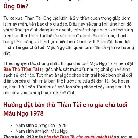
Ông Địa?
Từ xa xưa, Thần Tài, Ông Địa luôn là 2 vị thần quan trọng giúp đem
lại may mắn, tiền bạc cho gia đạo. Điều này sẽ càng linh ứng hơn đối
với những gia đình đang kinh doanh, thì việc thắp nhang và thờ cúng
trên bàn thờ Thần Tài thổ địa sẽ nhận được nhiều mối mới, khách
hàng tiềm năng và tiền bạc nhiều hơn. Chính vì thế, khi
đặt bàn thờ
Thần Tài gia chủ tuổi Mậu Ngọ
cần quan tâm đến cả vị trí và hướng
đặt.
Theo nguyên tắc chung nhất, thì gia chủ tuổi Mậu Ngọ 1978 nên đặt
Bàn Thờ Thần Tài
tại góc nhà, sát mặt đất, nhưng phải giữ vệ sinh
sạch sẽ, khô ráo. Tốt nhất là tại góc chéo bên trái hoặc bên phải đối
diện với cửa chính, mặt bàn thờ hướng ra cửa để đón tài lộc. Ngoài
ra, bàn thờ Thần Tài phải có chỗ tọa vững chắc vì vậy lưng bàn thờ
nên dựa vào tường hoặc tủ kệ cố định.
Hướng đặt bàn thờ Thần Tài cho gia chủ tuổi
Mậu Ngọ 1978
Năm sinh dương lịch: 1978.
Năm sinh âm lịch: Mậu Ngọ.
Tham khảo: 999 mẫu
bàn thờ Thần Tài cho người mệnh Hỏa
được ưa