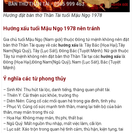
Hướng đặt bàn thờ Thần Tài tuổi Mậu Ngọ 1978
Hướng xấu tuổi Mậu Ngọ 1978 nên tránh
Gia chủ tuổi Mậu Ngọ (Nam giới) thuộc Đông tứ mệnh không nên đặt
bàn thờ Thần Tài quay về các
hướng xấu
là: Tây Bắc (Họa Hại);Tây
Nam(Ngũ Quỷ); Tây (Lục Sát); Đông Bắc (Tuyệt Mệnh). Nữ giới thuộc
Tây tứ mệnh không nên đặt bàn thờ Thần Tài tại các
hướng xấu
là:
Đông (Họa Hại);Đông Nam(Ngũ Quỷ); Nam (Lục Sát); Bắc (Tuyệt
Mệnh).
Ý nghĩa các từ phong thủy
– Sinh Khí: Thu hút tài lộc, danh tiếng, thăng quan phát tài.
– Thiên Y: Cải thiện sức khỏe, trường thọ
– Diên Niên: Củng cố các mối quan hệ trong gia đình, tình yêu.
– Phục Vị: Củng cố sức mạnh tinh thần, mang lại tiến bộ của bản
thân, may mắn trong thi cử.
– Họa Hại: Không may mắn, thị phi, thất bại.
– Ngũ Quỷ: Mất nguồn thu nhập, mất việc làm, cãi lộn.
– Lục sát: Xáo trộn trong quan hệ tình cảm, thù hận, kiện tụng, tai